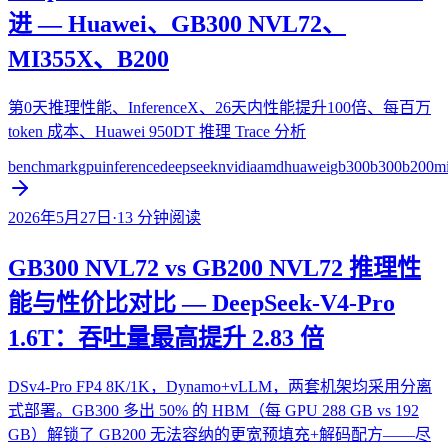
进 — Huawei、GB300 NVL72、
MI355X、B200
第0天推理性能、InferenceX、26天内性能提升100倍、每百万
token 成本、Huawei 950DT 推理 Trace 分析
benchmark
gpu
inference
deepseek
nvidia
amd
huawei
gb300
b300
b200
m
2026年5月27日
·
13
分钟阅读
GB300 NVL72 vs GB200 NVL72 推理性
能与性价比对比 — DeepSeek-V4-Pro
1.6T：吞吐量最高提升 2.83 倍
DSv4-Pro FP4 8K/1K，Dynamo+vLLM，两套机架均采用分离
式部署。GB300 多出 50% 的 HBM（每 GPU 288 GB vs 192
GB）解锁了 GB200 无法容纳的更宽预填充+解码配方——尽