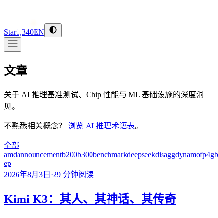
Star
1,340
EN
文章
关于 AI 推理基准测试、Chip 性能与 ML 基础设施的深度洞
见。
不熟悉相关概念？
浏览 AI 推理术语表
。
全部
amd
announcement
b200
b300
benchmark
deepseek
disagg
dynamo
fp4
gb
ep
2026年8月3日
·
29
分钟阅读
Kimi K3：其人、其神话、其传奇