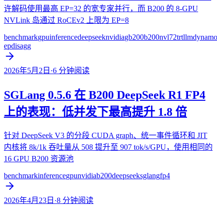
许解码使用最高 EP=32 的宽专家并行，而 B200 的 8-GPU
NVLink 岛通过 RoCEv2 上限为 EP=8
benchmark
gpu
inference
deepseek
nvidia
gb200
b200
nvl72
trtllm
dynam
ep
disagg
2026年5月2日
·
6
分钟阅读
SGLang 0.5.6 在 B200 DeepSeek R1 FP4
上的表现：低并发下最高提升 1.8 倍
针对 DeepSeek V3 的分段 CUDA graph、统一事件循环和 JIT
内核将 8k/1k 吞吐量从 508 提升至 907 tok/s/GPU，使用相同的
16 GPU B200 资源池
benchmark
inference
gpu
nvidia
b200
deepseek
sglang
fp4
2026年4月23日
·
8
分钟阅读