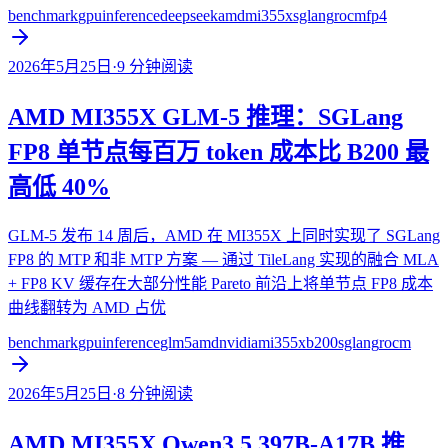
benchmark
gpu
inference
deepseek
amd
mi355x
sglang
rocm
fp4
2026年5月25日
·
9
分钟阅读
AMD MI355X GLM-5 推理：SGLang
FP8 单节点每百万 token 成本比 B200 最
高低 40%
GLM-5 发布 14 周后，AMD 在 MI355X 上同时实现了 SGLang
FP8 的 MTP 和非 MTP 方案 — 通过 TileLang 实现的融合 MLA
+ FP8 KV 缓存在大部分性能 Pareto 前沿上将单节点 FP8 成本
曲线翻转为 AMD 占优
benchmark
gpu
inference
glm5
amd
nvidia
mi355x
b200
sglang
rocm
2026年5月25日
·
8
分钟阅读
AMD MI355X Qwen3.5 397B-A17B 推