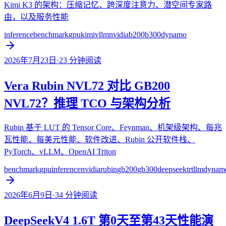
Kimi K3 的架构：压缩记忆、跨深度注意力、潜空间专家路
由，以及服务性能
inference
benchmark
gpu
kimi
vllm
nvidia
b200
b300
dynamo
2026年7月23日
·
23
分钟阅读
Vera Rubin NVL72 对比 GB200
NVL72？推理 TCO 与架构分析
Rubin 基于 LUT 的 Tensor Core、Feynman、机架级架构、每兆
瓦性能、每美元性能、软件改进、Rubin 公开软件栈、
PyTorch、vLLM、OpenAI Triton
benchmark
gpu
inference
nvidia
rubin
gb200
gb300
deepseek
trtllm
dynam
2026年6月9日
·
34
分钟阅读
DeepSeekV4 1.6T 第0天至第43天性能演