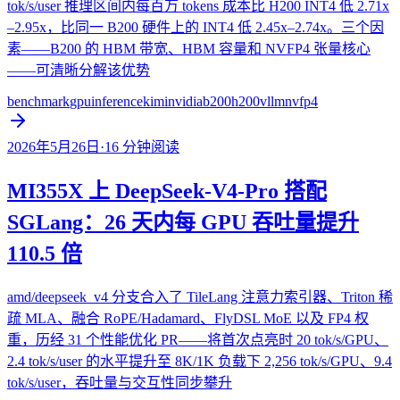
tok/s/user 推理区间内每百万 tokens 成本比 H200 INT4 低 2.71x
–2.95x，比同一 B200 硬件上的 INT4 低 2.45x–2.74x。三个因
素——B200 的 HBM 带宽、HBM 容量和 NVFP4 张量核心
——可清晰分解该优势
benchmark
gpu
inference
kimi
nvidia
b200
h200
vllm
nvfp4
2026年5月26日
·
16
分钟阅读
MI355X 上 DeepSeek-V4-Pro 搭配
SGLang：26 天内每 GPU 吞吐量提升
110.5 倍
amd/deepseek_v4 分支合入了 TileLang 注意力索引器、Triton 稀
疏 MLA、融合 RoPE/Hadamard、FlyDSL MoE 以及 FP4 权
重，历经 31 个性能优化 PR——将首次点亮时 20 tok/s/GPU、
2.4 tok/s/user 的水平提升至 8K/1K 负载下 2,256 tok/s/GPU、9.4
tok/s/user，吞吐量与交互性同步攀升