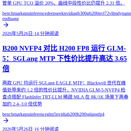
管单 GPU TCO 溢价 20%，曲线中段性价比仍提升 2.31 倍。
benchmark
gpu
inference
deepseek
nvidia
gb300
gb200
nvl72
vllm
dynam
ep
disagg
2026年5月26日
·
14
分钟阅读
B200 NVFP4 对比 H200 FP8 运行 GLM-
5：SGLang MTP 下性价比提升高达 3.65
倍
两款 GPU 均运行 SGLang EAGLE MTP；Blackwell 世代在峰
值处带来约 1.2 倍的性价比提升，NVIDIA GLM-5-NVFP4 检
查点搭配 FlashInfer TRT-LLM 稀疏 MLA 在 8K/1K 场景下再叠
加约 2.4–3.0 倍优势
benchmark
gpu
inference
glm5
nvidia
b200
h200
sglang
fp4
2026年5月26日
·
16
分钟阅读