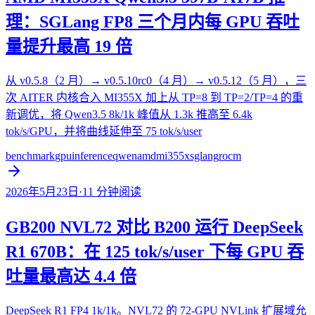
理：SGLang FP8 三个月内每 GPU 吞吐
量提升最高 19 倍
从 v0.5.8（2 月）→ v0.5.10rc0（4 月）→ v0.5.12（5 月），三
次 AITER 内核合入 MI355X 加上从 TP=8 到 TP=2/TP=4 的重
新调优，将 Qwen3.5 8k/1k 峰值从 1.3k 推高至 6.4k
tok/s/GPU，并将曲线延伸至 75 tok/s/user
benchmark
gpu
inference
qwen
amd
mi355x
sglang
rocm
2026年5月23日
·
11
分钟阅读
GB200 NVL72 对比 B200 运行 DeepSeek
R1 670B：在 125 tok/s/user 下每 GPU 吞
吐量最高达 4.4 倍
DeepSeek R1 FP4 1k/1k。NVL72 的 72-GPU NVLink 扩展域允