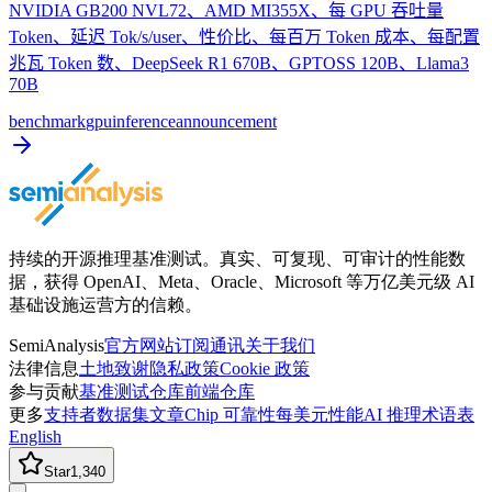
NVIDIA GB200 NVL72、AMD MI355X、每 GPU 吞吐量
Token、延迟 Tok/s/user、性价比、每百万 Token 成本、每配置
兆瓦 Token 数、DeepSeek R1 670B、GPTOSS 120B、Llama3
70B
benchmark
gpu
inference
announcement
持续的开源推理基准测试。真实、可复现、可审计的性能数
据，获得 OpenAI、Meta、Oracle、Microsoft 等万亿美元级 AI
基础设施运营方的信赖。
SemiAnalysis
官方网站
订阅通讯
关于我们
法律信息
土地致谢
隐私政策
Cookie 政策
参与贡献
基准测试仓库
前端仓库
更多
支持者
数据集
文章
Chip 可靠性
每美元性能
AI 推理术语表
English
Star
1,340