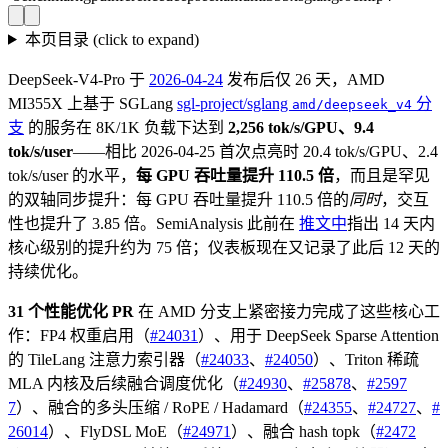
本页目录
(click to expand)
DeepSeek-V4-Pro 于
2026-04-24
发布后仅 26 天，AMD
MI355X 上基于 SGLang
sgl-project/sglang
分
amd/deepseek_v4
支
的服务在 8K/1K 负载下达到
2,256 tok/s/GPU、9.4
tok/s/user
——相比 2026-04-25 首次点亮时 20.4 tok/s/GPU、2.4
tok/s/user 的水平，
每 GPU 吞吐量提升 110.5 倍
，而且是罕见
的双轴同步提升：每 GPU 吞吐量提升 110.5 倍的
同时
，交互
性也提升了 3.85 倍。SemiAnalysis 此前在
推文中
指出 14 天内
核心级别的提升约为 75 倍；仪表板现在又记录了此后 12 天的
持续优化。
31 个性能优化 PR
在 AMD 分支上紧密接力完成了这些核心工
作：FP4 权重启用（
#24031
）、用于 DeepSeek Sparse Attention
的 TileLang 注意力索引器（
#24033
、
#24050
）、Triton 稀疏
MLA 内核及后续融合调度优化（
#24930
、
#25878
、
#2597
7
）、融合的多头压缩 / RoPE / Hadamard（
#24355
、
#24727
、
#
26014
）、FlyDSL MoE（
#24971
）、融合 hash topk（
#2472