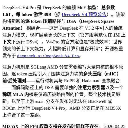
DeepSeek-V4-Pro 是 DeepSeek 的旗舰 MoE 模型：
总参数
1.6T，每 token 激活 49B
（据
DeepSeek V4 预览公告
）。该架
构将新颖的
逐 token 压缩
路径与
DSA（DeepSeek Sparse
Attention）
相结合——这是 DeepSeek 在 V3.2 中引入的稀疏
注意力模式，现扩展至更长的上下文（官方服务默认在
1M 上
下文
下运行 DSv4）。V4-Pro 的官方定位是"极致效率：世界
领先的长上下文能力，大幅降低计算和显存开销"；开源权重
发布于
。
deepseek-ai/DeepSeek-V4-Pro
注意力机制是 SGLang AMD 分支需要编写大量内核的根本原
因。逐 token 压缩引入了围绕注意力块的
多头压缩（mHC）
前/后处理对
——运行时将其与 RoPE 和 Hadamard 变换融合
——而解码路径上的 DSA 需要单独的
注意力索引器
以及一个
稀疏 MLA 内核
来仅遍历被路由到的位置。整个技术栈足够
新，以至于上游
分支在发布时无法在 Blackwell 或
main
ROCm 上运行 DeepSeek-V4-Pro；AMD 分支正是在 MI355X
上弥合了这一差距。
MI355X 上的 FP4 权重支持在发布时同样不存在。
2026-04-25