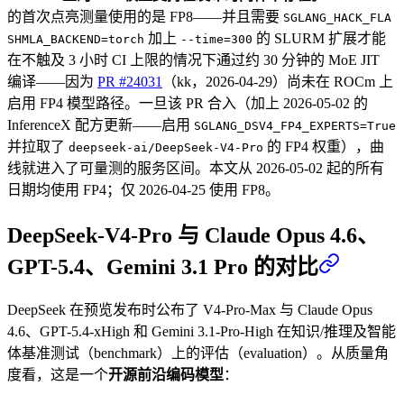
的首次点亮测量使用的是 FP8——并且需要
SGLANG_HACK_FLA
加上
的 SLURM 扩展才能
SHMLA_BACKEND=torch
--time=300
在不触及 3 小时 CI 上限的情况下通过约 30 分钟的 MoE JIT
编译——因为
PR #24031
（kk，2026-04-29）尚未在 ROCm 上
启用 FP4 模型路径。一旦该 PR 合入（加上 2026-05-02 的
InferenceX 配方更新——启用
SGLANG_DSV4_FP4_EXPERTS=True
并拉取了
的 FP4 权重），曲
deepseek-ai/DeepSeek-V4-Pro
线就进入了可量测的服务区间。本文从 2026-05-02 起的所有
日期均使用 FP4；仅 2026-04-25 使用 FP8。
DeepSeek-V4-Pro 与 Claude Opus 4.6、
GPT-5.4、Gemini 3.1 Pro 的对比
DeepSeek 在预览发布时公布了 V4-Pro-Max 与 Claude Opus
4.6、GPT-5.4-xHigh 和 Gemini 3.1-Pro-High 在知识/推理及智能
体基准测试（benchmark）上的评估（evaluation）。从质量角
度看，这是一个
开源前沿编码模型
：