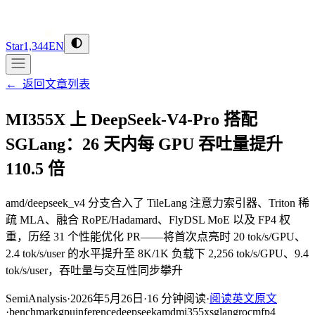
Star
1,344
EN
←
返回文章列表
MI355X 上 DeepSeek-V4-Pro 搭配
SGLang：26 天内每 GPU 吞吐量提升
110.5 倍
amd/deepseek_v4 分支合入了 TileLang 注意力索引器、Triton 稀
疏 MLA、融合 RoPE/Hadamard、FlyDSL MoE 以及 FP4 权
重，历经 31 个性能优化 PR——将首次点亮时 20 tok/s/GPU、
2.4 tok/s/user 的水平提升至 8K/1K 负载下 2,256 tok/s/GPU、9.4
tok/s/user，吞吐量与交互性同步攀升
SemiAnalysis
·
2026年5月26日
·
16
分钟阅读
·
阅读英文原文
·
benchmark
gpu
inference
deepseek
amd
mi355x
sglang
rocm
fp4