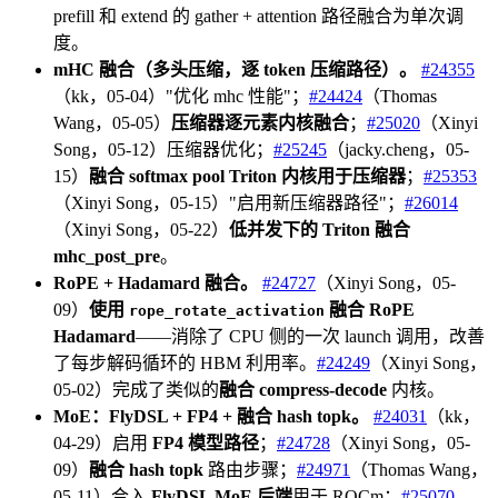
prefill 和 extend 的 gather + attention 路径融合为单次调
度。
mHC 融合（多头压缩，逐 token 压缩路径）。
#24355
（kk，05-04）"优化 mhc 性能"；
#24424
（Thomas
Wang，05-05）
压缩器逐元素内核融合
；
#25020
（Xinyi
Song，05-12）压缩器优化；
#25245
（jacky.cheng，05-
15）
融合 softmax pool Triton 内核用于压缩器
；
#25353
（Xinyi Song，05-15）"启用新压缩器路径"；
#26014
（Xinyi Song，05-22）
低并发下的 Triton 融合
mhc_post_pre
。
RoPE + Hadamard 融合。
#24727
（Xinyi Song，05-
09）
使用
融合 RoPE
rope_rotate_activation
Hadamard
——消除了 CPU 侧的一次 launch 调用，改善
了每步解码循环的 HBM 利用率。
#24249
（Xinyi Song，
05-02）完成了类似的
融合 compress-decode
内核。
MoE：FlyDSL + FP4 + 融合 hash topk。
#24031
（kk，
04-29）启用
FP4 模型路径
；
#24728
（Xinyi Song，05-
09）
融合 hash topk
路由步骤；
#24971
（Thomas Wang，
05-11）合入
FlyDSL MoE 后端
用于 ROCm；
#25070