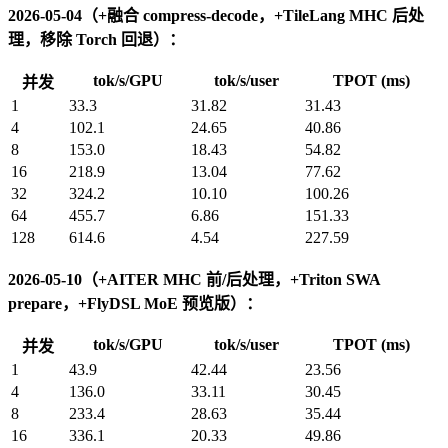
2026-05-04（+融合 compress-decode，+TileLang MHC 后处
理，移除 Torch 回退）：
tok/s/GPU
tok/s/user
TPOT (ms)
并发
1
33.3
31.82
31.43
4
102.1
24.65
40.86
8
153.0
18.43
54.82
16
218.9
13.04
77.62
32
324.2
10.10
100.26
64
455.7
6.86
151.33
128
614.6
4.54
227.59
2026-05-10（+AITER MHC 前/后处理，+Triton SWA
prepare，+FlyDSL MoE 预览版）：
tok/s/GPU
tok/s/user
TPOT (ms)
并发
1
43.9
42.44
23.56
4
136.0
33.11
30.45
8
233.4
28.63
35.44
16
336.1
20.33
49.86