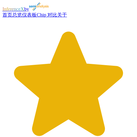
InferenceX
by
首页
总览
仪表板
Chip 对比
关于