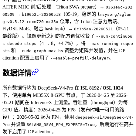
AITER MHC 前/后处理 + Triton SWA prepare）→
0363e6c-202
→
（05-19，稳定的
60509
b19052c-20260518
lmsysorg/sglan
仓库，含 Triton 注意力后端、
g:v0.5.12-rocm720-mi35x
FlyDSL MoE、融合 hash topk）→
（05-21
8c3b5aa-20260521
最终版）。镜像更新之间的配方调优收紧了
--num-continuou
（4 → 8，+4.7%），将
s-decode-steps
--max-running-reque
和
调整为矩阵并发值，并在 DP
sts
--cuda-graph-max-bs
attention 配置上启用了
。
--enable-prefill-delayer
数据详情
所有数据行均为 DeepSeek-V4-Pro 在
ISL 8192 / OSL 1024
下，使用单台 MI355X 8-GPU 节点，于 2026-04-25 至 2026-
05-21 期间在 InferenceX 上测量。吞吐量（throughput）为每
GPU 值。精度：2026-04-25 为 FP8（发布时唯一可用的路
径）；2026-05-02 起为 FP4，使用
deepseek-ai/DeepSeek-V4-
并设置
。后期运行在高并
Pro
SGLANG_DSV4_FP4_EXPERTS=True
发下启用了 DP attention。