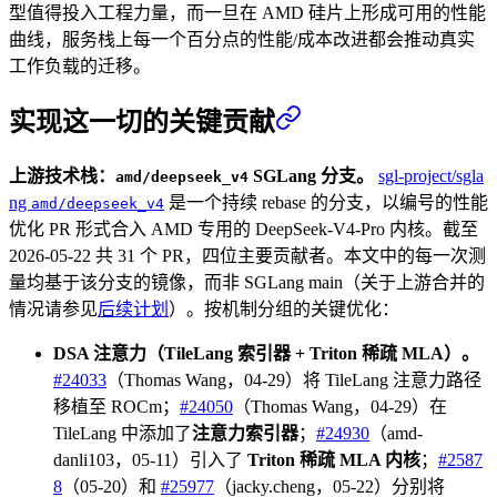
型值得投入工程力量，而一旦在 AMD 硅片上形成可用的性能
曲线，服务栈上每一个百分点的性能/成本改进都会推动真实
工作负载的迁移。
实现这一切的关键贡献
上游技术栈：
SGLang 分支。
sgl-project/sgla
amd/deepseek_v4
ng
是一个持续 rebase 的分支，以编号的性能
amd/deepseek_v4
优化 PR 形式合入 AMD 专用的 DeepSeek-V4-Pro 内核。截至
2026-05-22 共 31 个 PR，四位主要贡献者。本文中的每一次测
量均基于该分支的镜像，而非 SGLang main（关于上游合并的
情况请参见
后续计划
）。按机制分组的关键优化：
DSA 注意力（TileLang 索引器 + Triton 稀疏 MLA）。
#24033
（Thomas Wang，04-29）将 TileLang 注意力路径
移植至 ROCm；
#24050
（Thomas Wang，04-29）在
TileLang 中添加了
注意力索引器
；
#24930
（amd-
danli103，05-11）引入了
Triton 稀疏 MLA 内核
；
#2587
8
（05-20）和
#25977
（jacky.cheng，05-22）分别将