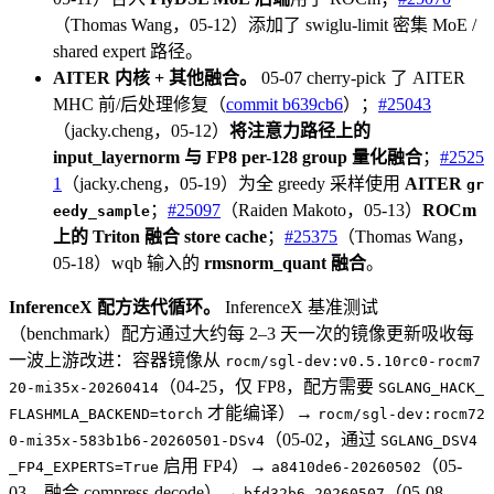
（Thomas Wang，05-12）添加了 swiglu-limit 密集 MoE /
shared expert 路径。
AITER 内核 + 其他融合。
05-07 cherry-pick 了 AITER
MHC 前/后处理修复（
commit b639cb6
）；
#25043
（jacky.cheng，05-12）
将注意力路径上的
input_layernorm 与 FP8 per-128 group 量化融合
；
#2525
1
（jacky.cheng，05-19）为全 greedy 采样使用
AITER
gr
；
#25097
（Raiden Makoto，05-13）
ROCm
eedy_sample
上的 Triton 融合 store cache
；
#25375
（Thomas Wang，
05-18）wqb 输入的
rmsnorm_quant 融合
。
InferenceX 配方迭代循环。
InferenceX 基准测试
（benchmark）配方通过大约每 2–3 天一次的镜像更新吸收每
一波上游改进：容器镜像从
rocm/sgl-dev:v0.5.10rc0-rocm7
（04-25，仅 FP8，配方需要
20-mi35x-20260414
SGLANG_HACK_
才能编译）→
FLASHMLA_BACKEND=torch
rocm/sgl-dev:rocm72
（05-02，通过
0-mi35x-583b1b6-20260501-DSv4
SGLANG_DSV4
启用 FP4）→
（05-
_FP4_EXPERTS=True
a8410de6-20260502
03，融合 compress-decode）→
（05-08，
bfd32b6-20260507