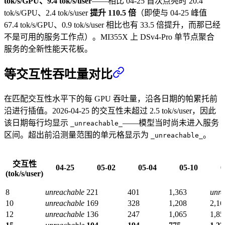
tok/s/GPU、9.4 tok/s/user
——相比 04-25 首次点亮时 20.4
tok/s/GPU、2.4 tok/s/user
提升 110.5 倍
（即使与 04-25 峰值
67.4 tok/s/GPU、0.9 tok/s/user 相比也有 33.5 倍提升，而那已经
不是可用的服务工作点）。MI355X 上 DSv4-Pro 单节点聚合
服务的全新性能天花板。
等交互性吞吐量对比
在匹配交互性水平下的每 GPU 吞吐量，沿各日期的帕累托前
沿进行插值。2026-04-25 的交互性未超过 2.5 tok/s/user，因此
该日期每行均显示
——模型当时尚未进入服务
_unreachable_
区间。超出前沿测量范围的单元格显示为
。
_unreachable_
交互性
04-25
05-02
05-04
05-10
0
(tok/s/user)
8
unreachable
221
401
1,363
unre
10
unreachable
169
328
1,208
2,16
12
unreachable
136
247
1,065
1,85