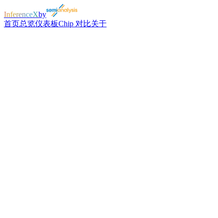
InferenceX
by
首页
总览
仪表板
Chip 对比
关于