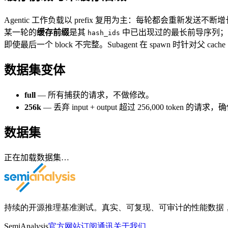
Agentic 工作负载以 prefix 复用为主：每轮都会重新发送不
某一轮的
缓存前缀
是其
中已出现过的最长前导序列；
hash_ids
即使最后一个 block 不完整。Subagent 在 spawn 时针对
数据集变体
full
— 所有捕获的请求，不做修改。
256k
— 丢弃 input + output 超过 256,000 t
数据集
正在加载数据集…
持续的开源推理基准测试。真实、可复现、可审计的性能数据，获得 Ope
SemiAnalysis
官方网站
订阅通讯
关于我们