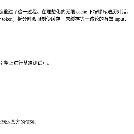
。我们精确重建了这一过程。在理想化的无限 cache 下按顺序遍历对话，
4 个 token；拆分时会限制使缓存 + 未缓存等于该轮的有效 input，
大上下文的引擎上进行基准测试）。
基础设施运营方的信赖。