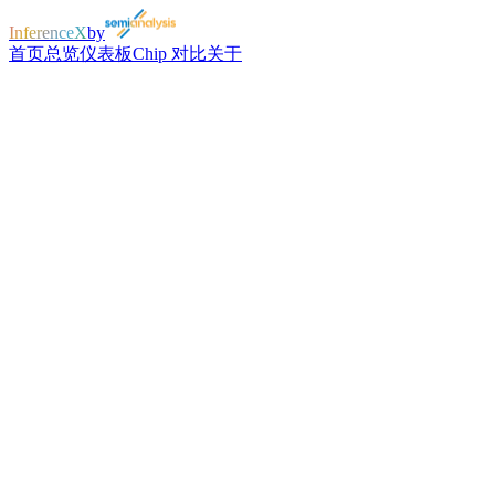
InferenceX
by
首页
总览
仪表板
Chip 对比
关于