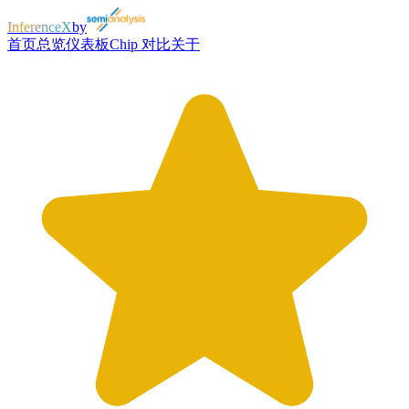
InferenceX
by
首页
总览
仪表板
Chip 对比
关于