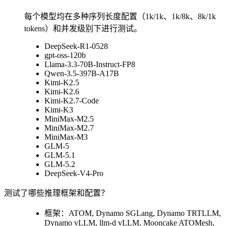
每个模型均在多种序列长度配置（1k/1k、1k/8k、8k/1k
tokens）和并发级别下进行测试。
DeepSeek-R1-0528
gpt-oss-120b
Llama-3.3-70B-Instruct-FP8
Qwen-3.5-397B-A17B
Kimi-K2.5
Kimi-K2.6
Kimi-K2.7-Code
Kimi-K3
MiniMax-M2.5
MiniMax-M2.7
MiniMax-M3
GLM-5
GLM-5.1
GLM-5.2
DeepSeek-V4-Pro
测试了哪些推理框架和配置？
框架：ATOM, Dynamo SGLang, Dynamo TRTLLM,
Dynamo vLLM, llm-d vLLM, Mooncake ATOMesh,