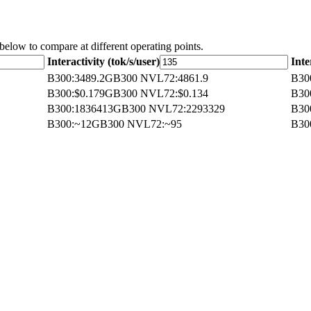
 below to compare at different operating points.
Interactivity (tok/s/user)
Inte
B300
:
3489.2
GB300 NVL72
:
4861.9
B30
B300
:
$0.179
GB300 NVL72
:
$0.134
B30
B300
:
1836413
GB300 NVL72
:
2293329
B30
B300
:
~12
GB300 NVL72
:
~95
B30