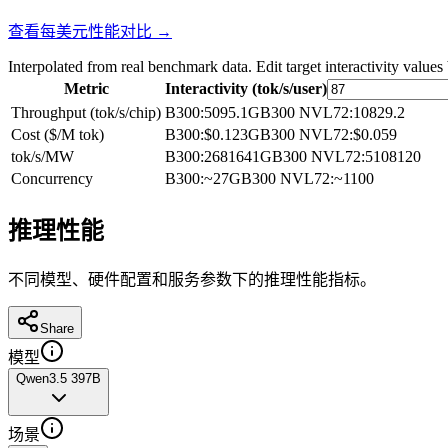
查看每美元性能对比 →
Interpolated from real benchmark data. Edit target interactivity values
Metric
Interactivity (tok/s/user)
Throughput (tok/s/chip)
B300
:
5095.1
GB300 NVL72
:
10829.2
Cost ($/M tok)
B300
:
$0.123
GB300 NVL72
:
$0.059
tok/s/MW
B300
:
2681641
GB300 NVL72
:
5108120
Concurrency
B300
:
~27
GB300 NVL72
:
~1100
推理性能
不同模型、硬件配置和服务参数下的推理性能指标。
Share
模型
Qwen3.5 397B
场景