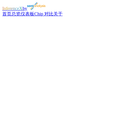
InferenceX
by
首页
总览
仪表板
Chip 对比
关于