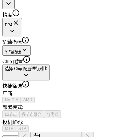
精度
FP4
Y 轴指标
Y 轴指标
Chip 配置
选择 Chip 配置进行对比
快捷筛选
厂商
:
NVIDIA
AMD
部署模式
:
单节点
多节点聚合
分离式
投机解码
:
MTP
STP