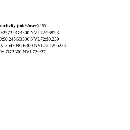
ractivity (tok/s/user)
0
:
2573.9
GB300 NVL72
:
2682.3
0
:
$0.245
GB300 NVL72
:
$0.239
0
:
1354709
GB300 NVL72
:
1265234
0
:
~7
GB300 NVL72
:
~37