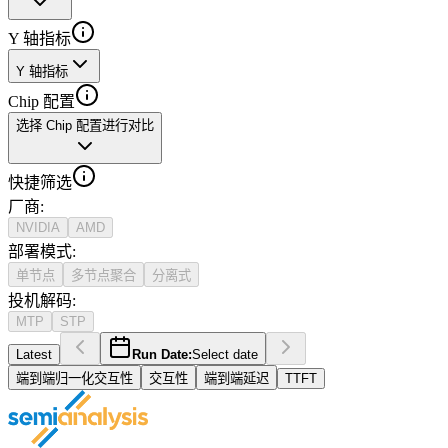
Y 轴指标
Y 轴指标
Chip 配置
选择 Chip 配置进行对比
快捷筛选
厂商
:
NVIDIA
AMD
部署模式
:
单节点
多节点聚合
分离式
投机解码
:
MTP
STP
Latest
Run Date:
Select date
端到端归一化交互性
交互性
端到端延迟
TTFT