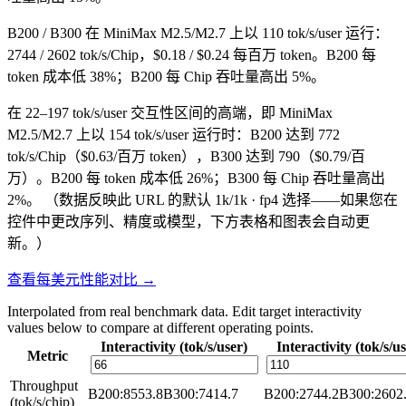
B200 / B300 在 MiniMax M2.5/M2.7 上以 110 tok/s/user 运行：
2744 / 2602 tok/s/Chip，$0.18 / $0.24 每百万 token。B200 每
token 成本低 38%；B200 每 Chip 吞吐量高出 5%。
在 22–197 tok/s/user 交互性区间的高端，即 MiniMax
M2.5/M2.7 上以 154 tok/s/user 运行时：B200 达到 772
tok/s/Chip（$0.63/百万 token），B300 达到 790（$0.79/百
万）。B200 每 token 成本低 26%；B300 每 Chip 吞吐量高出
2%。
（数据反映此 URL 的默认 1k/1k · fp4 选择——如果您在
控件中更改序列、精度或模型，下方表格和图表会自动更
新。）
查看每美元性能对比 →
Interpolated from real benchmark data. Edit target interactivity
values below to compare at different operating points.
Interactivity (tok/s/user)
Interactivity (tok/s/u
Metric
Throughput
B200
:
8553.8
B300
:
7414.7
B200
:
2744.2
B300
:
2602
(tok/s/chip)