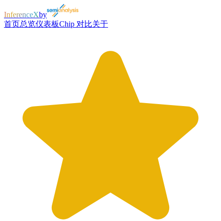
InferenceX
by
首页
总览
仪表板
Chip 对比
关于