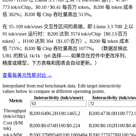
773 tok/s/Chip，$0.10 / $0.41 每百万 token。B200 每 token 成本
低 302%；B200 每 Chip 吞吐量高出 513%。
在 35–109 tok/s/user 交互性区间的高端，即 Llama 3.3 70B 上以
91 tok/s/user 运行时：B200 达到 3574 tok/s/Chip（$0.13/百万
token），H100 达到 304（$1.07/百万）。B200 每 token 成本
低 715%；B200 每 Chip 吞吐量高出 1077%。
（数据反映此
URL 的默认 1k/1k · fp8 选择——如果您在控件中更改序列、
精度或模型，下方表格和图表会自动更新。）
查看每美元性能对比 →
Interpolated from real benchmark data. Edit target interactivity
values below to compare at different operating points.
Interactivity (tok/s/user)
Interactivity (tok/s/us
Metric
Throughput
B200
:
6496.2
H100
:
1465.2
B200
:
4738.0
H100
:
772.
(tok/s/chip)
Cost ($/M
B200
:
$0.074
H100
:
$0.224
B200
:
$0.102
H100
:
$0.4
tok)
tok/s/MW
B200
:
3798954
H100
:
1069484
B200
:
2770778
H100
:
56