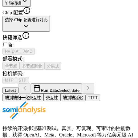
Y 轴指标
Chip 配置
选择 Chip 配置进行对比
快捷筛选
厂商
:
NVIDIA
AMD
部署模式
:
单节点
多节点聚合
分离式
投机解码
:
MTP
STP
Latest
Run Date:
Select date
端到端归一化交互性
交互性
端到端延迟
TTFT
持续的开源推理基准测试。真实、可复现、可审计的性能数
据，获得 OpenAI、Meta、Oracle、Microsoft 等万亿美元级 AI