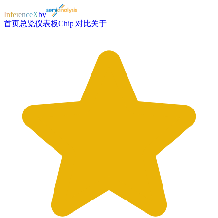
InferenceX
by
首页
总览
仪表板
Chip 对比
关于