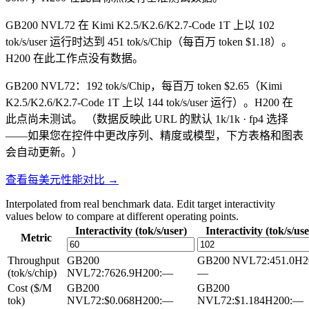
GB200 NVL72 在 Kimi K2.5/K2.6/K2.7-Code 1T 上以 102
tok/s/user 运行时达到 451 tok/s/Chip（每百万 token $1.18）。
H200 在此工作点没有数据。
GB200 NVL72：192 tok/s/Chip，每百万 token $2.65（Kimi
K2.5/K2.6/K2.7-Code 1T 上以 144 tok/s/user 运行）。H200 在
此点尚未测试。
（数据反映此 URL 的默认 1k/1k · fp4 选择
——如果您在控件中更改序列、精度或模型，下方表格和图表
会自动更新。）
查看每美元性能对比 →
Interpolated from real benchmark data. Edit target interactivity
values below to compare at different operating points.
Interactivity (tok/s/user)
Interactivity (tok/s/use
Metric
Throughput
GB200
GB200 NVL72
:
451.0
H2
(tok/s/chip)
NVL72
:
7626.9
H200
:
—
—
Cost ($/M
GB200
GB200
tok)
NVL72
:
$0.068
H200
:
—
NVL72
:
$1.184
H200
:
—