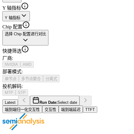
Y 轴指标
Y 轴指标
Chip 配置
选择 Chip 配置进行对比
快捷筛选
厂商
:
NVIDIA
AMD
部署模式
:
单节点
多节点聚合
分离式
投机解码
:
MTP
STP
Latest
Run Date:
Select date
端到端归一化交互性
交互性
端到端延迟
TTFT