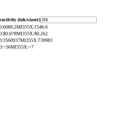
ractivity (tok/s/user)
0
:
6089.2
MI355X
:
1546.6
0
:
$0.078
MI355X
:
$0.262
0
:
3560937
MI355X
:
739983
0
:
~56
MI355X
:
~7