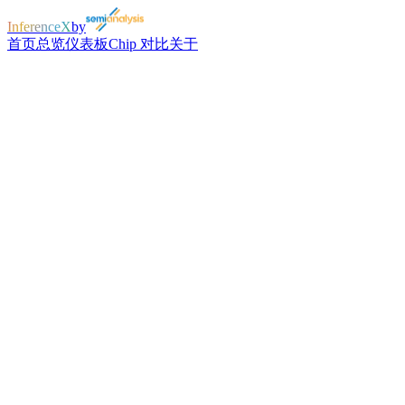
InferenceX
by
首页
总览
仪表板
Chip 对比
关于