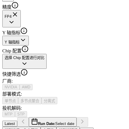
精度
FP4
Y 轴指标
Y 轴指标
Chip 配置
选择 Chip 配置进行对比
快捷筛选
厂商
:
NVIDIA
AMD
部署模式
:
单节点
多节点聚合
分离式
投机解码
:
MTP
STP
Latest
Run Date:
Select date