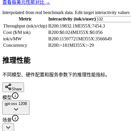
查看每美元性能对比 →
Interpolated from real benchmark data. Edit target interactivity values
Metric
Interactivity (tok/s/user)
Throughput (tok/s/chip)
B200
:
19832.1
MI355X
:
7454.3
Cost ($/M tok)
B200
:
$0.024
MI355X
:
$0.056
tok/s/MW
B200
:
11597721
MI355X
:
3566649
Concurrency
B200
:
~181
MI355X
:
~29
推理性能
不同模型、硬件配置和服务参数下的推理性能指标。
Share
模型
gpt-oss 120B
场景