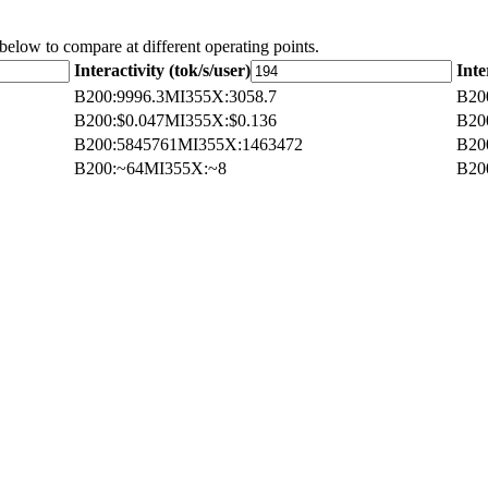
 below to compare at different operating points.
Interactivity (tok/s/user)
Inte
B200
:
9996.3
MI355X
:
3058.7
B20
B200
:
$0.047
MI355X
:
$0.136
B20
B200
:
5845761
MI355X
:
1463472
B20
B200
:
~64
MI355X
:
~8
B20