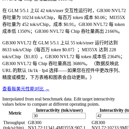
在 GLM 5/5.1 上以 42 tok/s/user 交互性运行时，GB300 NVL72
吞吐量为 10234 tok/s/Chip，每百万 token 成本 $0.06；MI355X
吞吐量为 452 tok/s/Chip，成本 $0.91。GB300 NVL72 每 token
成本低 1350%；GB300 NVL72 每 Chip 吞吐量高出 2166%。
GB300 NVL72 在 GLM 5/5.1 上以 55 tok/s/user 运行时达到
8633 tok/s/Chip（每百万 token $0.07）；MI355X 达到 228
tok/s/Chip（$1.83）。GB300 NVL72 每 token 成本低 2364%；
GB300 NVL72 每 Chip 吞吐量高出 3686%。
（数据反映此
URL 的默认 1k/1k · fp4 选择——如果您在控件中更改序列、
精度或模型，下方表格和图表会自动更新。）
查看每美元性能对比 →
Interpolated from real benchmark data. Edit target interactivity
values below to compare at different operating points.
Interactivity (tok/s/user)
Interactivity (t
Metric
Throughput
GB300
GB300
(tok/s/chip)
NVL72
:
11341.4
MI355X
:
907.1
NVL72
:
10233.9
MI