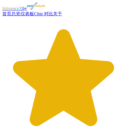
InferenceX
by
首页
总览
仪表板
Chip 对比
关于