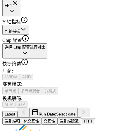
FP4
Y 轴指标
Y 轴指标
Chip 配置
选择 Chip 配置进行对比
快捷筛选
厂商
:
NVIDIA
AMD
部署模式
:
单节点
多节点聚合
分离式
投机解码
:
MTP
STP
Latest
Run Date:
Select date
端到端归一化交互性
交互性
端到端延迟
TTFT