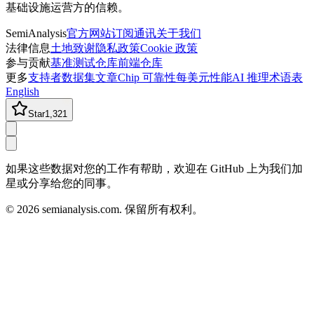
基础设施运营方的信赖。
SemiAnalysis
官方网站
订阅通讯
关于我们
法律信息
土地致谢
隐私政策
Cookie 政策
参与贡献
基准测试仓库
前端仓库
更多
支持者
数据集
文章
Chip 可靠性
每美元性能
AI 推理术语表
English
Star
1,321
如果这些数据对您的工作有帮助，欢迎在 GitHub 上为我们加
星或分享给您的同事。
©
2026
semianalysis.com.
保留所有权利。