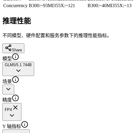
Concurrency
B300
:
~93
MI355X
:
~121
B300
:
~40
MI355X
:
~13
推理性能
不同模型、硬件配置和服务参数下的推理性能指标。
Share
模型
GLM5/5.1 744B
场景
精度
FP4
Y 轴指标