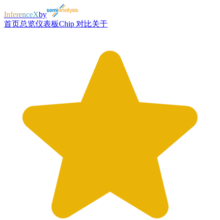
InferenceX
by
首页
总览
仪表板
Chip 对比
关于