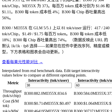
tok/s/Chip，MI355X 为 373。每百万 token 成本分别为 $1.06 和
$1.11。B300 每 token 成本低 4%；B300 每 Chip 吞吐量高出
56%。
B300 / MI355X 在 GLM 5/5.1 上以 81 tok/s/user 运行：417 / 240
tok/s/Chip，$1.49 / $1.75 每百万 token。B300 每 token 成本低
18%；B300 每 Chip 吞吐量高出 74%。
（数据反映此 URL 的
默认 1k/1k · fp8 选择——如果您在控件中更改序列、精度或模
型，下方表格和图表会自动更新。）
查看每美元性能对比 →
Interpolated from real benchmark data. Edit target interactivity
values below to compare at different operating points.
Interactivity (tok/s/user)
Interactivity (tok/s/
Metric
Throughput
B300
:
882.0
MI355X
:
834.6
B300
:
584.0
MI355X
:
37
(tok/s/chip)
Cost ($/M
B300
:
$0.714
MI355X
:
$0.497
B300
:
$1.064
MI355X
:
$
tok)
tok/s/MW
B300
:
464195
MI355X
:
399338
B300
:
307371
MI355X
: