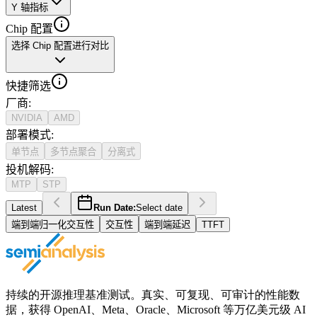
Y 轴指标
Chip 配置
选择 Chip 配置进行对比
快捷筛选
厂商
:
NVIDIA
AMD
部署模式
:
单节点
多节点聚合
分离式
投机解码
:
MTP
STP
Latest
Run Date:
Select date
端到端归一化交互性
交互性
端到端延迟
TTFT
持续的开源推理基准测试。真实、可复现、可审计的性能数
据，获得 OpenAI、Meta、Oracle、Microsoft 等万亿美元级 AI