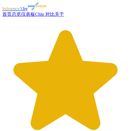
InferenceX
by
首页
总览
仪表板
Chip 对比
关于