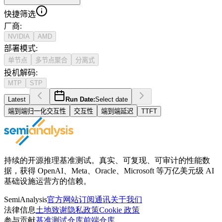
快捷筛选
厂商
:
NVIDIA
AMD
部署模式
:
单节点
多节点聚合
分离式
投机解码
:
MTP
STP
Latest
Run Date:
Select date
端到端归一化交互性
交互性
端到端延迟
TTFT
持续的开源推理基准测试。真实、可复现、可审计的性能数
据，获得 OpenAI、Meta、Oracle、Microsoft 等万亿美元级 AI
基础设施运营方的信赖。
SemiAnalysis
官方网站
订阅通讯
关于我们
法律信息
土地致谢
隐私政策
Cookie 政策
参与贡献
基准测试仓库
前端仓库