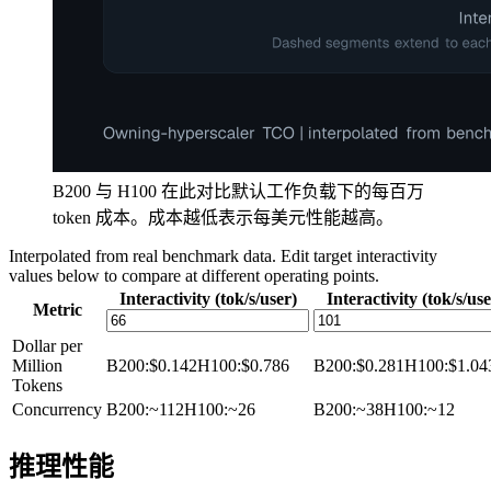
B200 与 H100 在此对比默认工作负载下的每百万
token 成本。成本越低表示每美元性能越高。
Interpolated from real benchmark data. Edit target interactivity
values below to compare at different operating points.
Interactivity (tok/s/user)
Interactivity (tok/s/use
Metric
Dollar per
Million
B200
:
$0.142
H100
:
$0.786
B200
:
$0.281
H100
:
$1.04
Tokens
Concurrency
B200
:
~112
H100
:
~26
B200
:
~38
H100
:
~12
推理性能