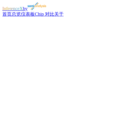
InferenceX
by
首页
总览
仪表板
Chip 对比
关于