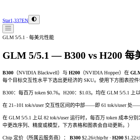
Star
1,337
EN
GLM 5/5.1
·
每美元性能
GLM 5/5.1 — B300 vs H200
每
B300
（
NVIDIA
Blackwell
）与
H200
（
NVIDIA
Hopper
）在
GLM
每个目标交互性水平下选出更经济的 SKU。使用下方图表控
B300：每百万 token $0.76。H200：$1.03。均在 GLM 5/5.1 上以 
在 21–101 tok/s/user 交互性区间的中部——即 61 tok/s/user 处—
在 GLM 5/5.1 上以 82 tok/s/user 运行时，每百万 token 成本分
中更改序列、精度或模型，下方表格和图表会自动更新。）
Chip 定价（所属云服务商）：
B300
$2.26/chip/hr
·
H200
$1.22/c