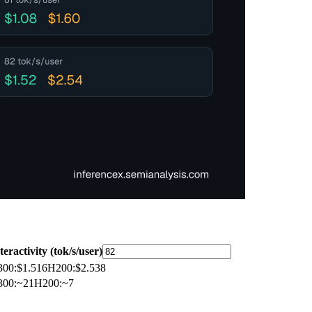
teractivity (tok/s/user)
300
:
$1.516
H200
:
$2.538
300
:
~21
H200
:
~7