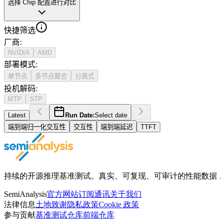
选择 Chip 配置进行对比
快捷筛选
厂商
:
NVIDIA
AMD
部署模式
:
单节点
多节点聚合
分离式
投机解码
:
MTP
STP
Latest
Run Date:
Select date
端到端归一化交互性
交互性
端到端延迟
TTFT
持续的开源推理基准测试。真实、可复现、可审计的性能数据，获得 Ope
SemiAnalysis
官方网站
订阅通讯
关于我们
法律信息
土地致谢
隐私政策
Cookie 政策
参与贡献
基准测试仓库
前端仓库