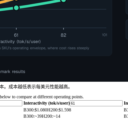
en 成本。成本越低表示每美元性能越高。
 below to compare at different operating points.
Interactivity (tok/s/user)
In
B300
:
$1.080
H200
:
$1.598
B
B300
:
~39
H200
:
~14
B