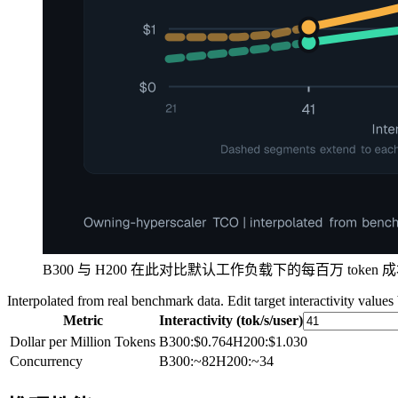
B300 与 H200 在此对比默认工作负载下的每百万 tok
Interpolated from real benchmark data. Edit target interactivity values
Metric
Interactivity (tok/s/user)
Dollar per Million Tokens
B300
:
$0.764
H200
:
$1.030
Concurrency
B300
:
~82
H200
:
~34