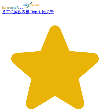
InferenceX
by
首页
总览
仪表板
Chip 对比
关于