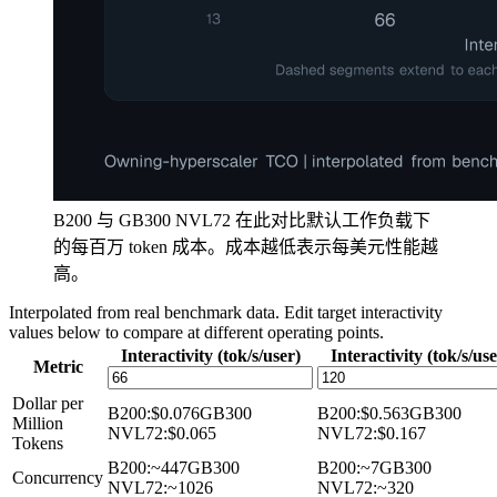
B200 与 GB300 NVL72 在此对比默认工作负载下
的每百万 token 成本。成本越低表示每美元性能越
高。
Interpolated from real benchmark data. Edit target interactivity
values below to compare at different operating points.
Interactivity (tok/s/user)
Interactivity (tok/s/use
Metric
Dollar per
B200
:
$0.076
GB300
B200
:
$0.563
GB300
Million
NVL72
:
$0.065
NVL72
:
$0.167
Tokens
B200
:
~447
GB300
B200
:
~7
GB300
Concurrency
NVL72
:
~1026
NVL72
:
~320