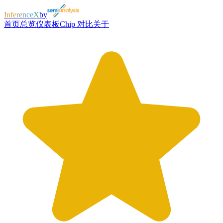
InferenceX
by
首页
总览
仪表板
Chip 对比
关于