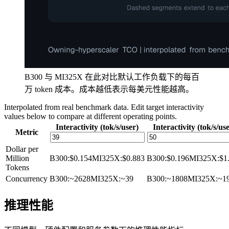
B300 与 MI325X 在此对比默认工作负载下的每百
万 token 成本。成本越低表示每美元性能越高。
Interpolated from real benchmark data. Edit target interactivity
values below to compare at different operating points.
Interactivity (tok/s/user)
Interactivity (tok/s/us
Metric
Dollar per
Million
B300
:
$0.154
MI325X
:
$0.883
B300
:
$0.196
MI325X
:
$1
Tokens
Concurrency
B300
:
~2628
MI325X
:
~39
B300
:
~1808
MI325X
:
~1
推理性能