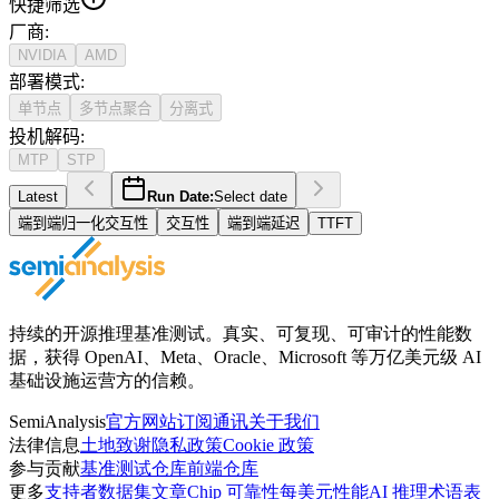
快捷筛选
厂商
:
NVIDIA
AMD
部署模式
:
单节点
多节点聚合
分离式
投机解码
:
MTP
STP
Latest
Run Date:
Select date
端到端归一化交互性
交互性
端到端延迟
TTFT
持续的开源推理基准测试。真实、可复现、可审计的性能数
据，获得 OpenAI、Meta、Oracle、Microsoft 等万亿美元级 AI
基础设施运营方的信赖。
SemiAnalysis
官方网站
订阅通讯
关于我们
法律信息
土地致谢
隐私政策
Cookie 政策
参与贡献
基准测试仓库
前端仓库
更多
支持者
数据集
文章
Chip 可靠性
每美元性能
AI 推理术语表