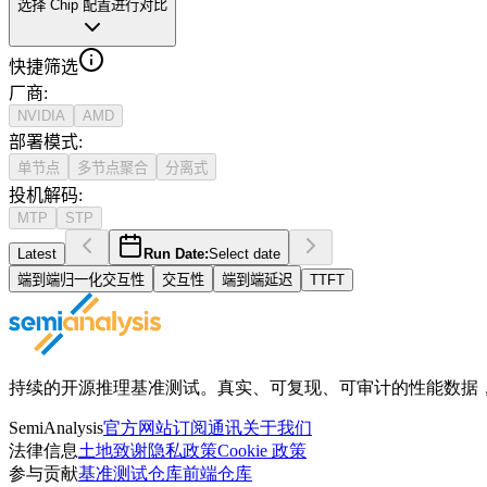
选择 Chip 配置进行对比
快捷筛选
厂商
:
NVIDIA
AMD
部署模式
:
单节点
多节点聚合
分离式
投机解码
:
MTP
STP
Latest
Run Date:
Select date
端到端归一化交互性
交互性
端到端延迟
TTFT
持续的开源推理基准测试。真实、可复现、可审计的性能数据，获得 Ope
SemiAnalysis
官方网站
订阅通讯
关于我们
法律信息
土地致谢
隐私政策
Cookie 政策
参与贡献
基准测试仓库
前端仓库