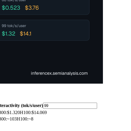
teractivity (tok/s/user)
300
:
$1.320
H100
:
$14.069
300
:
~103
H100
:
~8