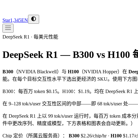
Star
1,345
EN
DeepSeek R1
·
每美元性能
DeepSeek R1 — B300 vs H100
B300
（
NVIDIA
Blackwell
）与
H100
（
NVIDIA
Hopper
）在
Dee
能。在每个目标交互性水平下选出更经济的 SKU。使用下方
B300：每百万 token $0.15。H100：$1.19。均在 DeepSeek R1 上
在 9–128 tok/s/user 交互性区间的中部——即 68 tok/s/user 处——
在 DeepSeek R1 上以 99 tok/s/user 运行时，每百万 token 成本
件中更改序列、精度或模型，下方表格和图表会自动更新。）
Chip 定价（所属云服务商）：
B300
$2.26/chip/hr
·
H100
$1.17/c