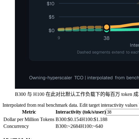
B300 与 H100 在此对比默认工作负载下的每百万 tok
Interpolated from real benchmark data. Edit target interactivity values
Metric
Interactivity (tok/s/user)
Dollar per Million Tokens
B300
:
$0.154
H100
:
$1.188
Concurrency
B300
:
~2684
H100
:
~640