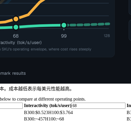
en 成本。成本越低表示每美元性能越高。
 below to compare at different operating points.
Interactivity (tok/s/user)
In
B300
:
$0.523
H100
:
$3.764
B
B300
:
~457
H100
:
~68
B