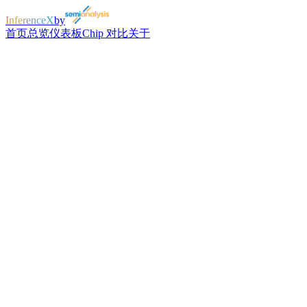
InferenceX
by
首页
总览
仪表板
Chip 对比
关于