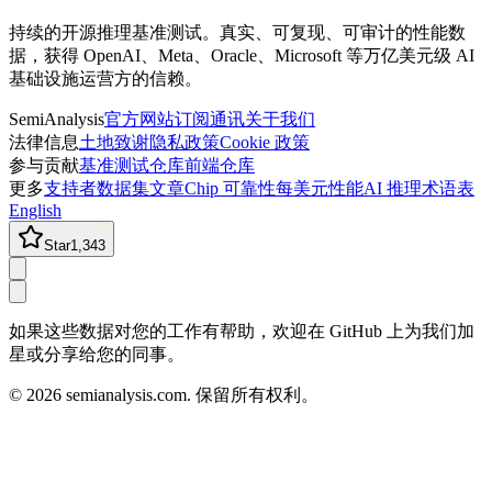
持续的开源推理基准测试。真实、可复现、可审计的性能数
据，获得 OpenAI、Meta、Oracle、Microsoft 等万亿美元级 AI
基础设施运营方的信赖。
SemiAnalysis
官方网站
订阅通讯
关于我们
法律信息
土地致谢
隐私政策
Cookie 政策
参与贡献
基准测试仓库
前端仓库
更多
支持者
数据集
文章
Chip 可靠性
每美元性能
AI 推理术语表
English
Star
1,343
如果这些数据对您的工作有帮助，欢迎在 GitHub 上为我们加
星或分享给您的同事。
©
2026
semianalysis.com.
保留所有权利。