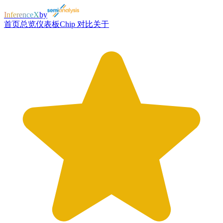
InferenceX
by
首页
总览
仪表板
Chip 对比
关于