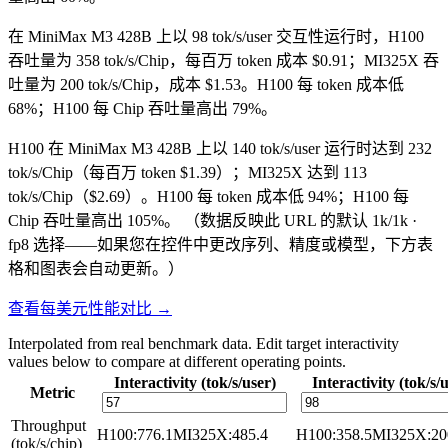
在 MiniMax M3 428B 上以 98 tok/s/user 交互性运行时，H100
吞吐量为 358 tok/s/Chip，每百万 token 成本 $0.91；MI325X 吞
吐量为 200 tok/s/Chip，成本 $1.53。H100 每 token 成本低
68%；H100 每 Chip 吞吐量高出 79%。
H100 在 MiniMax M3 428B 上以 140 tok/s/user 运行时达到 232
tok/s/Chip（每百万 token $1.39）；MI325X 达到 113
tok/s/Chip（$2.69）。H100 每 token 成本低 94%；H100 每
Chip 吞吐量高出 105%。
（数据反映此 URL 的默认 1k/1k ·
fp8 选择——如果您在控件中更改序列、精度或模型，下方表
格和图表会自动更新。）
查看每美元性能对比 →
Interpolated from real benchmark data. Edit target interactivity
values below to compare at different operating points.
Interactivity (tok/s/user)
Interactivity (tok/s/
Metric
Throughput
H100
:
776.1
MI325X
:
485.4
H100
:
358.5
MI325X
:
20
(tok/s/chip)