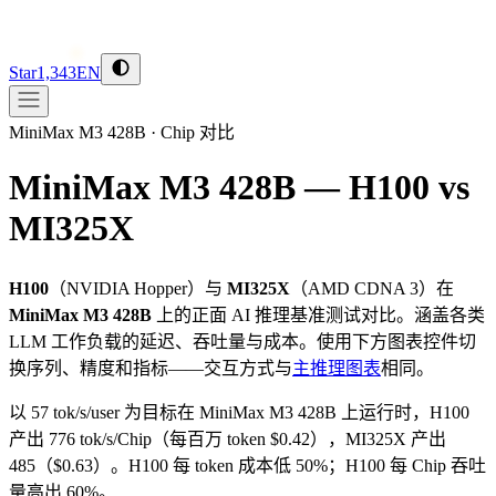
Star
1,343
EN
MiniMax M3 428B
·
Chip 对比
MiniMax M3 428B — H100 vs
MI325X
H100
（
NVIDIA
Hopper
）与
MI325X
（
AMD
CDNA 3
）在
MiniMax M3 428B
上的正面 AI 推理基准测试对比。涵盖各类
LLM 工作负载的延迟、吞吐量与成本。使用下方图表控件切
换序列、精度和指标——交互方式与
主推理图表
相同。
以 57 tok/s/user 为目标在 MiniMax M3 428B 上运行时，H100
产出 776 tok/s/Chip（每百万 token $0.42），MI325X 产出
485（$0.63）。H100 每 token 成本低 50%；H100 每 Chip 吞吐
量高出 60%。