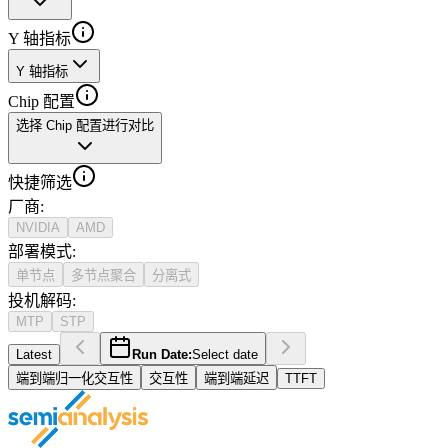
Y 轴指标
Y 轴指标
Chip 配置
选择 Chip 配置进行对比
快捷筛选
厂商
:
NVIDIA
AMD
部署模式
:
单节点
多节点聚合
分离式
投机解码
:
MTP
STP
Latest
Run Date:
Select date
端到端归一化交互性
交互性
端到端延迟
TTFT