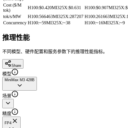
Cost ($/M
H100
:
$0.420
MI325X
:
$0.631
H100
:
$0.907
MI325X
:
$
tok)
tok/s/MW
H100
:
566463
MI325X
:
287207
H100
:
261663
MI325X
:
Concurrency
H100
:
~59
MI325X
:
~38
H100
:
~16
MI325X
:
~9
推理性能
不同模型、硬件配置和服务参数下的推理性能指标。
Share
模型
MiniMax M3 428B
场景
精度
FP4