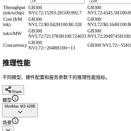
Throughput
GB300
GB300
(tok/s/chip)
NVL72
:
15293.2
H100
:
992.7
NVL72
:
4345.5
H100
:
6
Cost ($/M
GB300
GB300
tok)
NVL72
:
$0.042
H100
:
$0.328
NVL72
:
$0.164
H100
:
$
GB300
GB300
tok/s/MW
NVL72
:
7213783
H100
:
724633
NVL72
:
2049745
H100
GB300
Concurrency
GB300 NVL72
:
~55
H1
NVL72
:
~2048
H100
:
~13
推理性能
不同模型、硬件配置和服务参数下的推理性能指标。
Share
模型
MiniMax M3 428B
场景