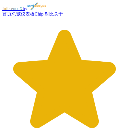
InferenceX
by
首页
总览
仪表板
Chip 对比
关于