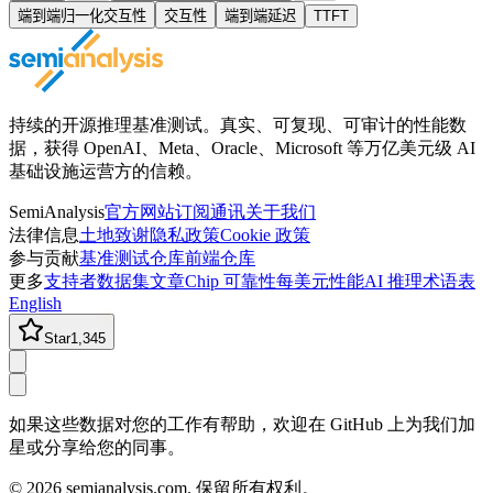
端到端归一化交互性
交互性
端到端延迟
TTFT
持续的开源推理基准测试。真实、可复现、可审计的性能数
据，获得 OpenAI、Meta、Oracle、Microsoft 等万亿美元级 AI
基础设施运营方的信赖。
SemiAnalysis
官方网站
订阅通讯
关于我们
法律信息
土地致谢
隐私政策
Cookie 政策
参与贡献
基准测试仓库
前端仓库
更多
支持者
数据集
文章
Chip 可靠性
每美元性能
AI 推理术语表
English
Star
1,345
如果这些数据对您的工作有帮助，欢迎在 GitHub 上为我们加
星或分享给您的同事。
©
2026
semianalysis.com.
保留所有权利。