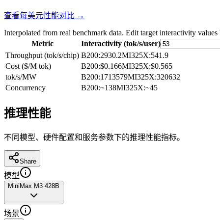
查看每美元性能对比 →
Interpolated from real benchmark data. Edit target interactivity values
Metric
Interactivity (tok/s/user)
Throughput (tok/s/chip)
B200
:
2930.2
MI325X
:
541.9
Cost ($/M tok)
B200
:
$0.166
MI325X
:
$0.565
tok/s/MW
B200
:
1713579
MI325X
:
320632
Concurrency
B200
:
~138
MI325X
:
~45
推理性能
不同模型、硬件配置和服务参数下的推理性能指标。
Share
模型
MiniMax M3 428B
场景