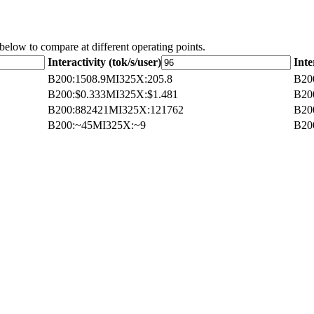
 below to compare at different operating points.
Interactivity (tok/s/user)
Inte
B200
:
1508.9
MI325X
:
205.8
B20
B200
:
$0.333
MI325X
:
$1.481
B20
B200
:
882421
MI325X
:
121762
B20
B200
:
~45
MI325X
:
~9
B20