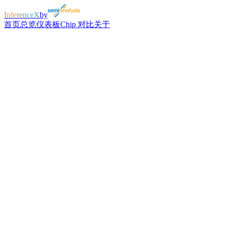
InferenceX
by
首页
总览
仪表板
Chip 对比
关于