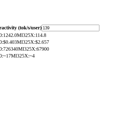
ractivity (tok/s/user)
0
:
1242.0
MI325X
:
114.8
0
:
$0.403
MI325X
:
$2.657
0
:
726340
MI325X
:
67900
0
:
~17
MI325X
:
~4