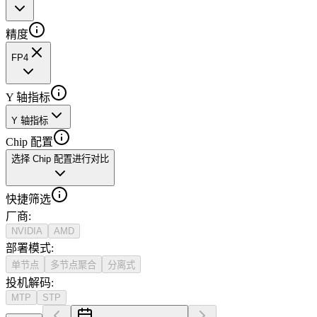
精度
FP4
Y 轴指标
Y 轴指标
Chip 配置
选择 Chip 配置进行对比
快捷筛选
厂商
:
NVIDIA
AMD
部署模式
:
单节点
多节点聚合
分离式
投机解码
:
MTP
STP