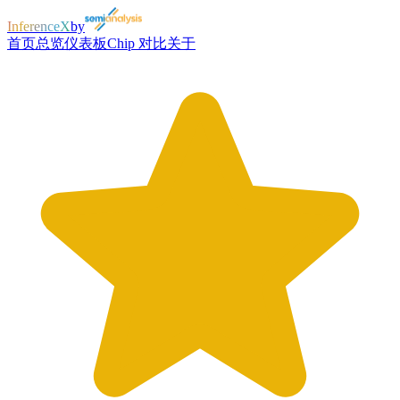
InferenceX
by
首页
总览
仪表板
Chip 对比
关于