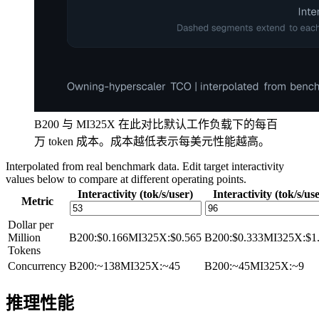
B200 与 MI325X 在此对比默认工作负载下的每百
万 token 成本。成本越低表示每美元性能越高。
Interpolated from real benchmark data. Edit target interactivity
values below to compare at different operating points.
Interactivity (tok/s/user)
Interactivity (tok/s/us
Metric
Dollar per
Million
B200
:
$0.166
MI325X
:
$0.565
B200
:
$0.333
MI325X
:
$1
Tokens
Concurrency
B200
:
~138
MI325X
:
~45
B200
:
~45
MI325X
:
~9
推理性能