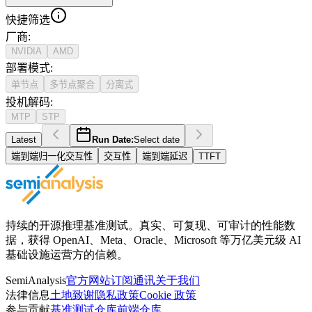
快捷筛选
厂商
:
NVIDIA
AMD
部署模式
:
单节点
多节点聚合
分离式
投机解码
:
MTP
STP
Latest
Run Date:
Select date
端到端归一化交互性
交互性
端到端延迟
TTFT
持续的开源推理基准测试。真实、可复现、可审计的性能数
据，获得 OpenAI、Meta、Oracle、Microsoft 等万亿美元级 AI
基础设施运营方的信赖。
SemiAnalysis
官方网站
订阅通讯
关于我们
法律信息
土地致谢
隐私政策
Cookie 政策
参与贡献
基准测试仓库
前端仓库