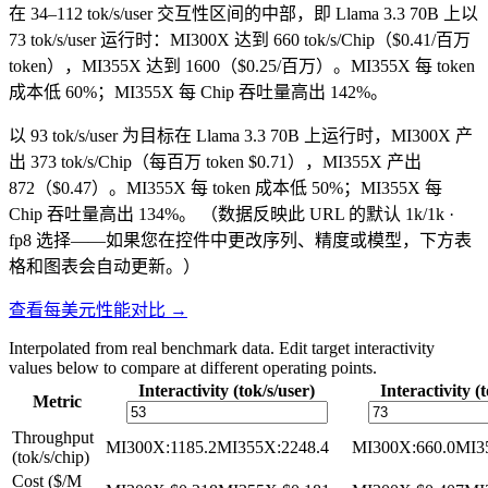
在 34–112 tok/s/user 交互性区间的中部，即 Llama 3.3 70B 上以
73 tok/s/user 运行时：MI300X 达到 660 tok/s/Chip（$0.41/百万
token），MI355X 达到 1600（$0.25/百万）。MI355X 每 token
成本低 60%；MI355X 每 Chip 吞吐量高出 142%。
以 93 tok/s/user 为目标在 Llama 3.3 70B 上运行时，MI300X 产
出 373 tok/s/Chip（每百万 token $0.71），MI355X 产出
872（$0.47）。MI355X 每 token 成本低 50%；MI355X 每
Chip 吞吐量高出 134%。
（数据反映此 URL 的默认 1k/1k ·
fp8 选择——如果您在控件中更改序列、精度或模型，下方表
格和图表会自动更新。）
查看每美元性能对比 →
Interpolated from real benchmark data. Edit target interactivity
values below to compare at different operating points.
Interactivity (tok/s/user)
Interactivity (
Metric
Throughput
MI300X
:
1185.2
MI355X
:
2248.4
MI300X
:
660.0
MI3
(tok/s/chip)
Cost ($/M