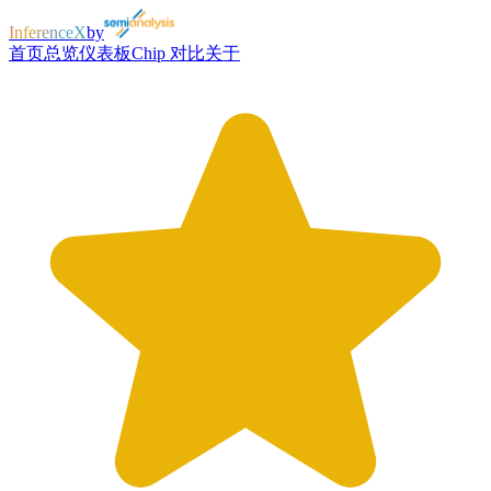
InferenceX
by
首页
总览
仪表板
Chip 对比
关于