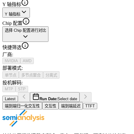
Y 轴指标
Y 轴指标
Chip 配置
选择 Chip 配置进行对比
快捷筛选
厂商
:
NVIDIA
AMD
部署模式
:
单节点
多节点聚合
分离式
投机解码
:
MTP
STP
Latest
Run Date:
Select date
端到端归一化交互性
交互性
端到端延迟
TTFT