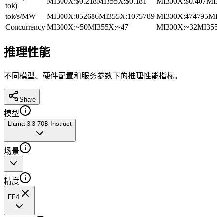
MI300X
:
$0.218
MI355X
:
$0.181
MI300X
:
$0.407
MI
tok)
tok/s/MW
MI300X
:
852686
MI355X
:
1075789
MI300X
:
474795
M
Concurrency
MI300X
:
~50
MI355X
:
~47
MI300X
:
~32
MI35
推理性能
不同模型、硬件配置和服务参数下的推理性能指标。
Share
模型
Llama 3.3 70B Instruct
场景
精度
FP4