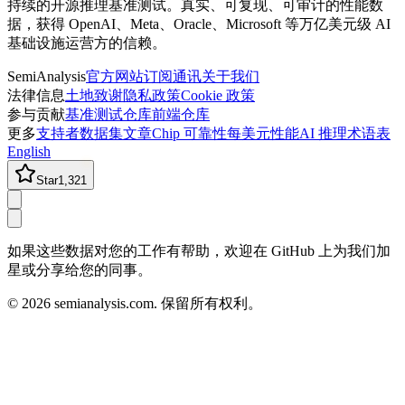
持续的开源推理基准测试。真实、可复现、可审计的性能数
据，获得 OpenAI、Meta、Oracle、Microsoft 等万亿美元级 AI
基础设施运营方的信赖。
SemiAnalysis
官方网站
订阅通讯
关于我们
法律信息
土地致谢
隐私政策
Cookie 政策
参与贡献
基准测试仓库
前端仓库
更多
支持者
数据集
文章
Chip 可靠性
每美元性能
AI 推理术语表
English
Star
1,321
如果这些数据对您的工作有帮助，欢迎在 GitHub 上为我们加
星或分享给您的同事。
©
2026
semianalysis.com.
保留所有权利。