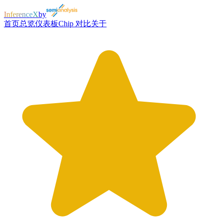
InferenceX
by
首页
总览
仪表板
Chip 对比
关于