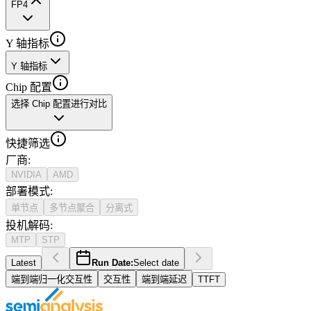
FP4
Y 轴指标
Y 轴指标
Chip 配置
选择 Chip 配置进行对比
快捷筛选
厂商
:
NVIDIA
AMD
部署模式
:
单节点
多节点聚合
分离式
投机解码
:
MTP
STP
Latest
Run Date:
Select date
端到端归一化交互性
交互性
端到端延迟
TTFT