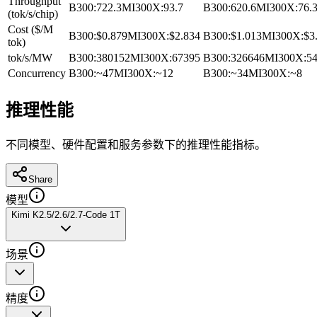
Throughput
B300
:
722.3
MI300X
:
93.7
B300
:
620.6
MI300X
:
76.
(tok/s/chip)
Cost ($/M
B300
:
$0.879
MI300X
:
$2.834
B300
:
$1.013
MI300X
:
$3
tok)
tok/s/MW
B300
:
380152
MI300X
:
67395
B300
:
326646
MI300X
:
5
Concurrency
B300
:
~47
MI300X
:
~12
B300
:
~34
MI300X
:
~8
推理性能
不同模型、硬件配置和服务参数下的推理性能指标。
Share
模型
Kimi K2.5/2.6/2.7-Code 1T
场景
精度