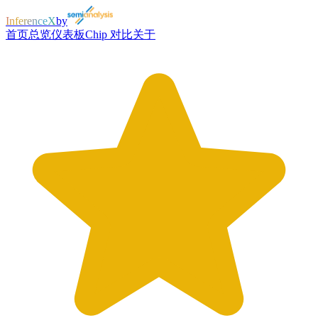
InferenceX
by
首页
总览
仪表板
Chip 对比
关于