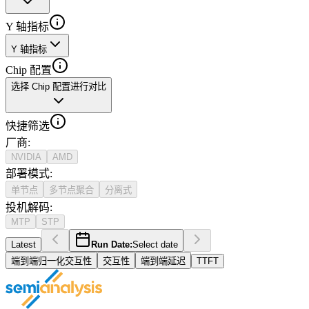
Y 轴指标
Y 轴指标
Chip 配置
选择 Chip 配置进行对比
快捷筛选
厂商
:
NVIDIA
AMD
部署模式
:
单节点
多节点聚合
分离式
投机解码
:
MTP
STP
Latest
Run Date:
Select date
端到端归一化交互性
交互性
端到端延迟
TTFT