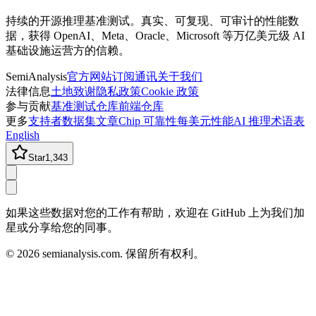
持续的开源推理基准测试。真实、可复现、可审计的性能数
据，获得 OpenAI、Meta、Oracle、Microsoft 等万亿美元级 AI
基础设施运营方的信赖。
SemiAnalysis
官方网站
订阅通讯
关于我们
法律信息
土地致谢
隐私政策
Cookie 政策
参与贡献
基准测试仓库
前端仓库
更多
支持者
数据集
文章
Chip 可靠性
每美元性能
AI 推理术语表
English
Star
1,343
如果这些数据对您的工作有帮助，欢迎在 GitHub 上为我们加
星或分享给您的同事。
©
2026
semianalysis.com.
保留所有权利。