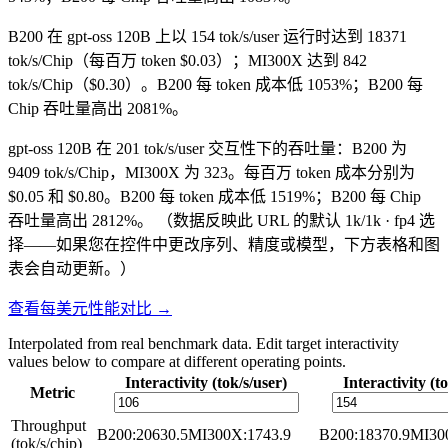
B200 在 gpt-oss 120B 上以 154 tok/s/user 运行时达到 18371
tok/s/Chip（每百万 token $0.03）；MI300X 达到 842
tok/s/Chip（$0.30）。B200 每 token 成本低 1053%；B200 每
Chip 吞吐量高出 2081%。
gpt-oss 120B 在 201 tok/s/user 交互性下的吞吐量：B200 为
9409 tok/s/Chip，MI300X 为 323。每百万 token 成本分别为
$0.05 和 $0.80。B200 每 token 成本低 1519%；B200 每 Chip
吞吐量高出 2812%。
（数据反映此 URL 的默认 1k/1k · fp4 选
择——如果您在控件中更改序列、精度或模型，下方表格和图
表会自动更新。）
查看每美元性能对比 →
Interpolated from real benchmark data. Edit target interactivity
values below to compare at different operating points.
Interactivity (tok/s/user)
Interactivity (t
Metric
Throughput
B200
:
20630.5
MI300X
:
1743.9
B200
:
18370.9
MI30
(tok/s/chip)