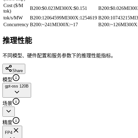
Cost ($/M
B200
:
$0.023
MI300X
:
$0.151
B200
:
$0.026
MI300
tok)
tok/s/MW
B200
:
12064599
MI300X
:
1254619
B200
:
10743215
MI
Concurrency
B200
:
~241
MI300X
:
~17
B200
:
~126
MI300X
推理性能
不同模型、硬件配置和服务参数下的推理性能指标。
Share
模型
gpt-oss 120B
场景
精度
FP4