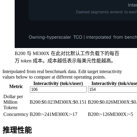
B200 与 MI300X 在此对比默认工作负载下的每百
万 token 成本。成本越低表示每美元性能越高。
Interpolated from real benchmark data. Edit target interactivity
values below to compare at different operating points.
Interactivity (tok/s/user)
Interactivity (tok/s/us
Metric
Dollar per
Million
B200
:
$0.023
MI300X
:
$0.151
B200
:
$0.026
MI300X
:
$0
Tokens
Concurrency
B200
:
~241
MI300X
:
~17
B200
:
~126
MI300X
:
~5
推理性能