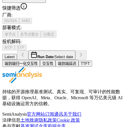
快捷筛选
厂商
:
NVIDIA
AMD
部署模式
:
单节点
多节点聚合
分离式
投机解码
:
MTP
STP
Latest
Run Date:
Select date
端到端归一化交互性
交互性
端到端延迟
TTFT
持续的开源推理基准测试。真实、可复现、可审计的性能数
据，获得 OpenAI、Meta、Oracle、Microsoft 等万亿美元级 AI
基础设施运营方的信赖。
SemiAnalysis
官方网站
订阅通讯
关于我们
法律信息
土地致谢
隐私政策
Cookie 政策
参与贡献
基准测试仓库
前端仓库