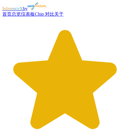
InferenceX
by
首页
总览
仪表板
Chip 对比
关于