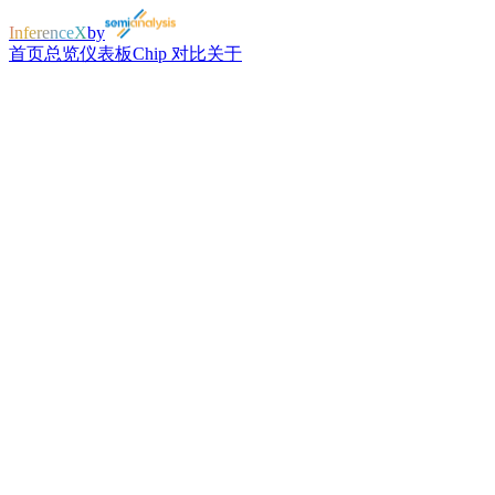
InferenceX
by
首页
总览
仪表板
Chip 对比
关于