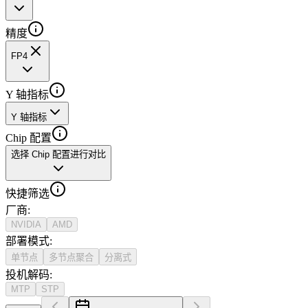
精度
FP4
Y 轴指标
Y 轴指标
Chip 配置
选择 Chip 配置进行对比
快捷筛选
厂商
:
NVIDIA
AMD
部署模式
:
单节点
多节点聚合
分离式
投机解码
:
MTP
STP