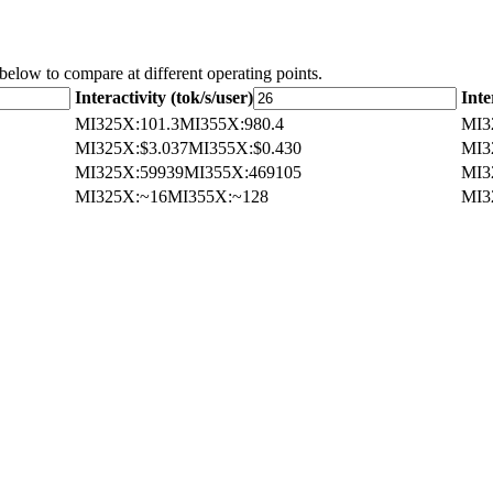
 below to compare at different operating points.
Interactivity (tok/s/user)
Inte
MI325X
:
101.3
MI355X
:
980.4
MI3
MI325X
:
$3.037
MI355X
:
$0.430
MI3
MI325X
:
59939
MI355X
:
469105
MI3
MI325X
:
~16
MI355X
:
~128
MI3