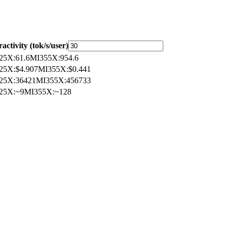
ractivity (tok/s/user)
25X
:
61.6
MI355X
:
954.6
25X
:
$4.907
MI355X
:
$0.441
25X
:
36421
MI355X
:
456733
25X
:
~9
MI355X
:
~128