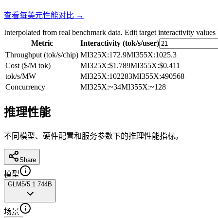
查看每美元性能对比 →
Interpolated from real benchmark data. Edit target interactivity values
Metric
Interactivity (tok/s/user)
Throughput (tok/s/chip)
MI325X
:
172.9
MI355X
:
1025.3
Cost ($/M tok)
MI325X
:
$1.789
MI355X
:
$0.411
tok/s/MW
MI325X
:
102283
MI355X
:
490568
Concurrency
MI325X
:
~34
MI355X
:
~128
推理性能
不同模型、硬件配置和服务参数下的推理性能指标。
Share
模型
GLM5/5.1 744B
场景