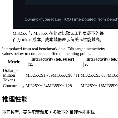
MI325X 与 MI355X 在此对比默认工作负载下的每
百万 token 成本。成本越低表示每美元性能越高。
Interpolated from real benchmark data. Edit target interactivity
values below to compare at different operating points.
Interactivity (tok/s/user)
Interactivity (tok/
Metric
Dollar per
Million
MI325X
:
$1.789
MI355X
:
$0.411
MI325X
:
$3.037
MI35
Tokens
Concurrency
MI325X
:
~34
MI355X
:
~128
MI325X
:
~16
MI355X
推理性能
不同模型、硬件配置和服务参数下的推理性能指标。