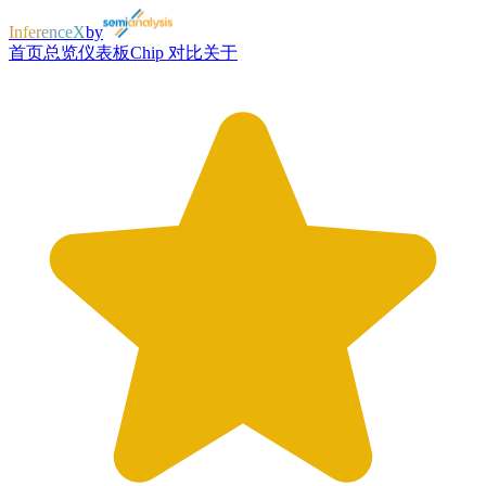
InferenceX
by
首页
总览
仪表板
Chip 对比
关于