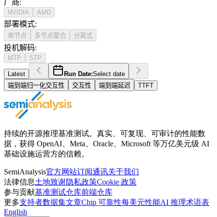
厂商
:
NVIDIA
AMD
部署模式
:
单节点
多节点聚合
分离式
投机解码
:
MTP
STP
Latest
Run Date:
Select date
端到端归一化交互性
交互性
端到端延迟
TTFT
持续的开源推理基准测试。真实、可复现、可审计的性能数
据，获得 OpenAI、Meta、Oracle、Microsoft 等万亿美元级 AI
基础设施运营方的信赖。
SemiAnalysis
官方网站
订阅通讯
关于我们
法律信息
土地致谢
隐私政策
Cookie 政策
参与贡献
基准测试仓库
前端仓库
更多
支持者
数据集
文章
Chip 可靠性
每美元性能
AI 推理术语表
English