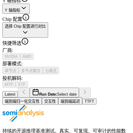
Y 轴指标
Y 轴指标
Chip 配置
选择 Chip 配置进行对比
快捷筛选
厂商
:
NVIDIA
AMD
部署模式
:
单节点
多节点聚合
分离式
投机解码
:
MTP
STP
Latest
Run Date:
Select date
端到端归一化交互性
交互性
端到端延迟
TTFT
持续的开源推理基准测试。真实、可复现、可审计的性能数