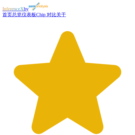
InferenceX
by
首页
总览
仪表板
Chip 对比
关于