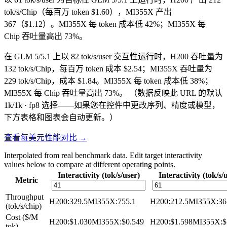
tok/s/Chip（每百万 token $1.60），MI355X 产出
367（$1.12）。MI355X 每 token 成本低 42%；MI355X 每
Chip 吞吐量高出 73%。
在 GLM 5/5.1 上以 82 tok/s/user 交互性运行时，H200 吞吐量为
132 tok/s/Chip，每百万 token 成本 $2.54；MI355X 吞吐量为
229 tok/s/Chip，成本 $1.84。MI355X 每 token 成本低 38%；
MI355X 每 Chip 吞吐量高出 73%。
（数据反映此 URL 的默认
1k/1k · fp8 选择——如果您在控件中更改序列、精度或模型，
下方表格和图表会自动更新。）
查看每美元性能对比 →
Interpolated from real benchmark data. Edit target interactivity
values below to compare at different operating points.
Interactivity (tok/s/user)
Interactivity (tok/s/
Metric
Throughput
H200
:
329.5
MI355X
:
755.1
H200
:
212.5
MI355X
:
36
(tok/s/chip)
Cost ($/M
H200
:
$1.030
MI355X
:
$0.549
H200
:
$1.598
MI355X
:
$
tok)