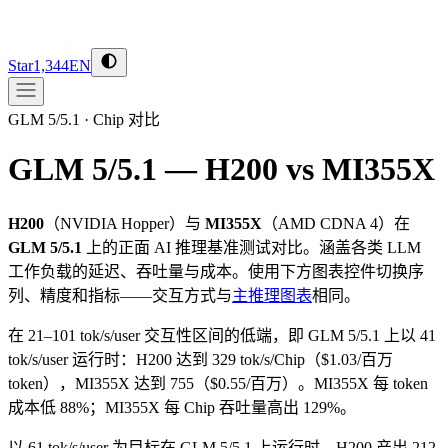
Star
1,344
EN
GLM 5/5.1
·
Chip 对比
GLM 5/5.1 — H200 vs MI355X
H200
（
NVIDIA
Hopper
）与
MI355X
（
AMD
CDNA 4
）在
GLM 5/5.1
上的正面 AI 推理基准测试对比。涵盖各类 LLM
工作负载的延迟、吞吐量与成本。使用下方图表控件切换序
列、精度和指标——交互方式与
主推理图表
相同。
在 21–101 tok/s/user 交互性区间的低端，即 GLM 5/5.1 上以 41
tok/s/user 运行时：H200 达到 329 tok/s/Chip（$1.03/百万
token），MI355X 达到 755（$0.55/百万）。MI355X 每 token
成本低 88%；MI355X 每 Chip 吞吐量高出 129%。
以 61 tok/s/user 为目标在 GLM 5/5.1 上运行时，H200 产出 212