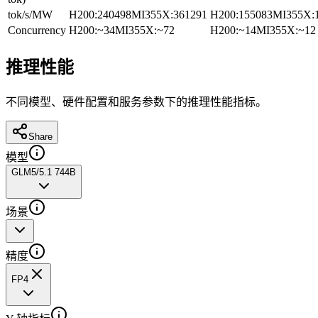
tok/s/MW
H200
:
240498
MI355X
:
361291
H200
:
155083
MI355X
:
Concurrency
H200
:
~34
MI355X
:
~72
H200
:
~14
MI355X
:
~12
推理性能
不同模型、硬件配置和服务参数下的推理性能指标。
Share
模型
GLM5/5.1 744B
场景
精度
FP4