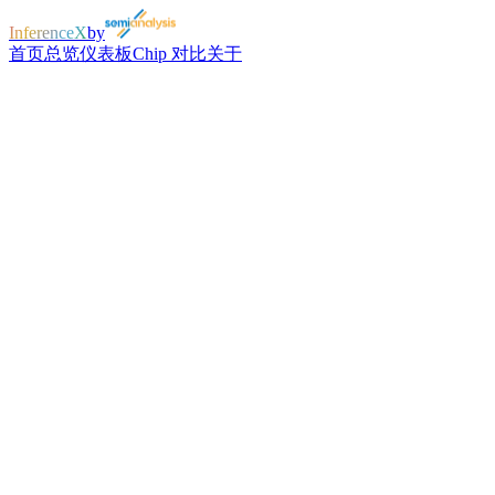
InferenceX
by
首页
总览
仪表板
Chip 对比
关于