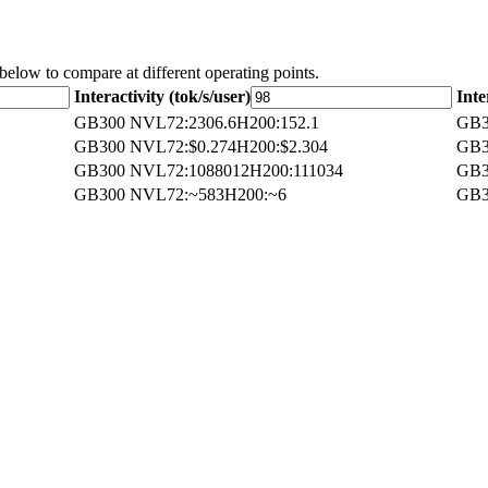
 below to compare at different operating points.
Interactivity (tok/s/user)
Inte
GB300 NVL72
:
2306.6
H200
:
152.1
GB3
GB300 NVL72
:
$0.274
H200
:
$2.304
GB3
GB300 NVL72
:
1088012
H200
:
111034
GB3
GB300 NVL72
:
~583
H200
:
~6
GB3