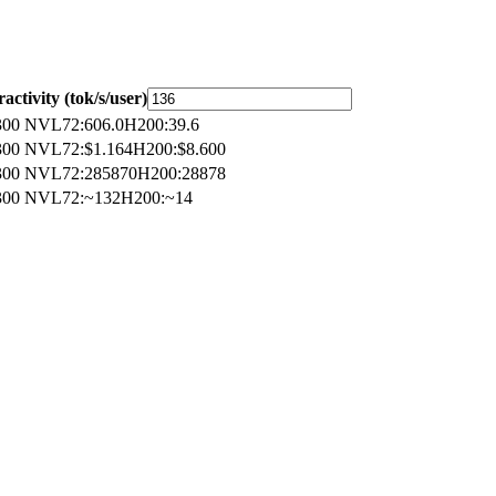
ractivity (tok/s/user)
00 NVL72
:
606.0
H200
:
39.6
00 NVL72
:
$1.164
H200
:
$8.600
00 NVL72
:
285870
H200
:
28878
00 NVL72
:
~132
H200
:
~14