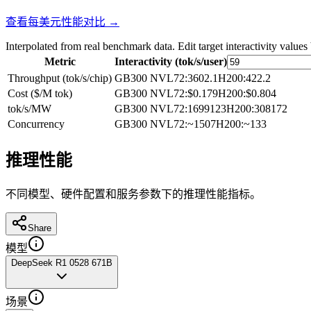
查看每美元性能对比 →
Interpolated from real benchmark data. Edit target interactivity values
Metric
Interactivity (tok/s/user)
Throughput (tok/s/chip)
GB300 NVL72
:
3602.1
H200
:
422.2
Cost ($/M tok)
GB300 NVL72
:
$0.179
H200
:
$0.804
tok/s/MW
GB300 NVL72
:
1699123
H200
:
308172
Concurrency
GB300 NVL72
:
~1507
H200
:
~133
推理性能
不同模型、硬件配置和服务参数下的推理性能指标。
Share
模型
DeepSeek R1 0528 671B
场景