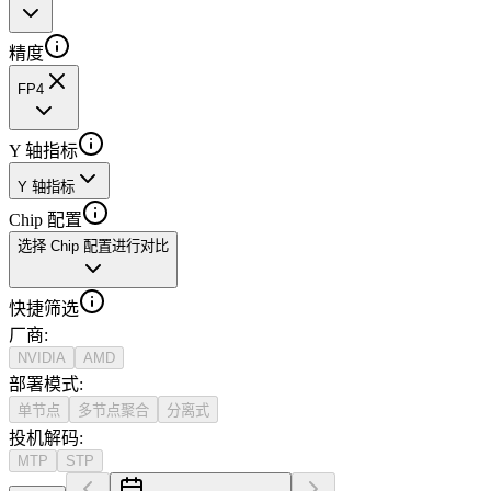
精度
FP4
Y 轴指标
Y 轴指标
Chip 配置
选择 Chip 配置进行对比
快捷筛选
厂商
:
NVIDIA
AMD
部署模式
:
单节点
多节点聚合
分离式
投机解码
:
MTP
STP