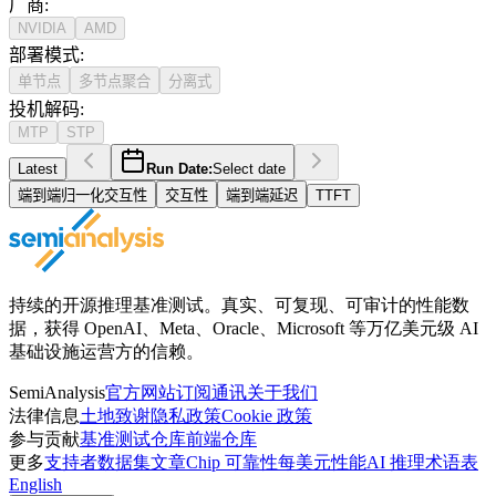
厂商
:
NVIDIA
AMD
部署模式
:
单节点
多节点聚合
分离式
投机解码
:
MTP
STP
Latest
Run Date:
Select date
端到端归一化交互性
交互性
端到端延迟
TTFT
持续的开源推理基准测试。真实、可复现、可审计的性能数
据，获得 OpenAI、Meta、Oracle、Microsoft 等万亿美元级 AI
基础设施运营方的信赖。
SemiAnalysis
官方网站
订阅通讯
关于我们
法律信息
土地致谢
隐私政策
Cookie 政策
参与贡献
基准测试仓库
前端仓库
更多
支持者
数据集
文章
Chip 可靠性
每美元性能
AI 推理术语表
English