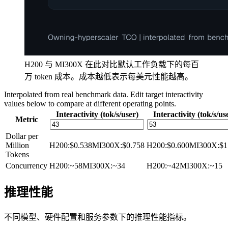
H200 与 MI300X 在此对比默认工作负载下的每百
万 token 成本。成本越低表示每美元性能越高。
Interpolated from real benchmark data. Edit target interactivity
values below to compare at different operating points.
Interactivity (tok/s/user)
Interactivity (tok/s/us
Metric
Dollar per
Million
H200
:
$0.538
MI300X
:
$0.758
H200
:
$0.600
MI300X
:
$1
Tokens
Concurrency
H200
:
~58
MI300X
:
~34
H200
:
~42
MI300X
:
~15
推理性能
不同模型、硬件配置和服务参数下的推理性能指标。