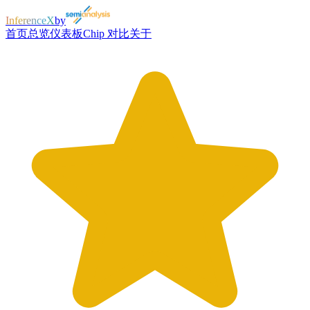
InferenceX
by
首页
总览
仪表板
Chip 对比
关于