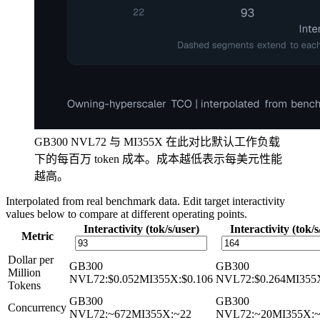
GB300 NVL72 与 MI355X 在此对比默认工作负载
下的每百万 token 成本。成本越低表示每美元性能
越高。
Interpolated from real benchmark data. Edit target interactivity
values below to compare at different operating points.
Interactivity (tok/s/user)
Interactivity (tok/s
Metric
Dollar per
GB300
GB300
Million
NVL72
:
$0.052
MI355X
:
$0.106
NVL72
:
$0.264
MI355
Tokens
GB300
GB300
Concurrency
NVL72
:
~672
MI355X
:
~22
NVL72
:
~20
MI355X
: