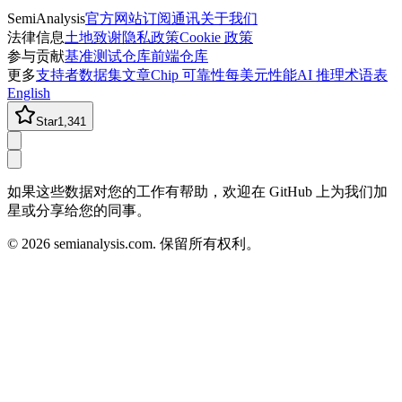
SemiAnalysis
官方网站
订阅通讯
关于我们
法律信息
土地致谢
隐私政策
Cookie 政策
参与贡献
基准测试仓库
前端仓库
更多
支持者
数据集
文章
Chip 可靠性
每美元性能
AI 推理术语表
English
Star
1,341
如果这些数据对您的工作有帮助，欢迎在 GitHub 上为我们加
星或分享给您的同事。
©
2026
semianalysis.com.
保留所有权利。