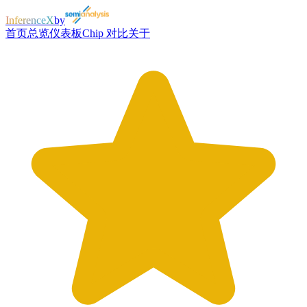
InferenceX
by
首页
总览
仪表板
Chip 对比
关于