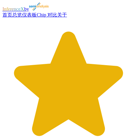
InferenceX
by
首页
总览
仪表板
Chip 对比
关于