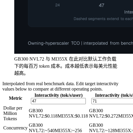
GB300 NVL72 与 MI355X 在此对比默认工作负载
下的每百万 token 成本。成本越低表示每美元性能
越高。
Interpolated from real benchmark data. Edit target interactivity
values below to compare at different operating points.
Interactivity (tok/s/user)
Interactivity (tok/s
Metric
Dollar per
GB300
GB300
Million
NVL72
:
$0.118
MI355X
:
$0.118
NVL72
:
$0.272
MI355
Tokens
GB300
GB300
Concurrency
NVL72
:
~540
MI355X
:
~256
NVL72
:
~128
MI355X
: