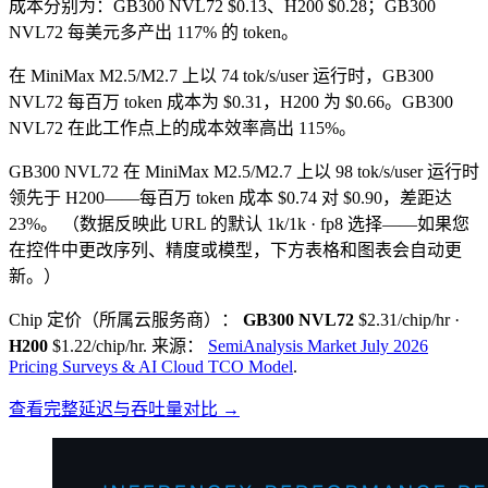
成本分别为：GB300 NVL72 $0.13、H200 $0.28；GB300
NVL72 每美元多产出 117% 的 token。
在 MiniMax M2.5/M2.7 上以 74 tok/s/user 运行时，GB300
NVL72 每百万 token 成本为 $0.31，H200 为 $0.66。GB300
NVL72 在此工作点上的成本效率高出 115%。
GB300 NVL72 在 MiniMax M2.5/M2.7 上以 98 tok/s/user 运行时
领先于 H200——每百万 token 成本 $0.74 对 $0.90，差距达
23%。
（数据反映此 URL 的默认 1k/1k · fp8 选择——如果您
在控件中更改序列、精度或模型，下方表格和图表会自动更
新。）
Chip 定价（所属云服务商）：
GB300 NVL72
$2.31/chip/hr
·
H200
$1.22/chip/hr
.
来源：
SemiAnalysis Market July 2026
Pricing Surveys & AI Cloud TCO Model
.
查看完整延迟与吞吐量对比 →