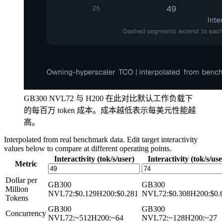
GB300 NVL72 与 H200 在此对比默认工作负载下
的每百万 token 成本。成本越低表示每美元性能越
高。
Interpolated from real benchmark data. Edit target interactivity
values below to compare at different operating points.
Interactivity (tok/s/user)
Interactivity (tok/s/use
Metric
Dollar per
GB300
GB300
Million
NVL72
:
$0.129
H200
:
$0.281
NVL72
:
$0.308
H200
:
$0.
Tokens
GB300
GB300
Concurrency
NVL72
:
~512
H200
:
~64
NVL72
:
~128
H200
:
~27