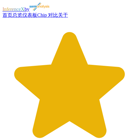
InferenceX
by
首页
总览
仪表板
Chip 对比
关于