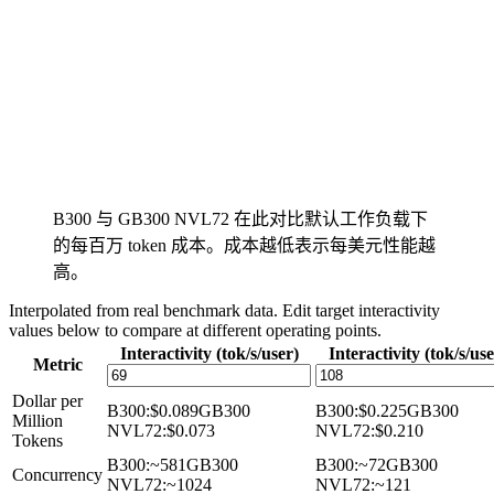
B300 与 GB300 NVL72 在此对比默认工作负载下
的每百万 token 成本。成本越低表示每美元性能越
高。
Interpolated from real benchmark data. Edit target interactivity
values below to compare at different operating points.
Interactivity (tok/s/user)
Interactivity (tok/s/use
Metric
Dollar per
B300
:
$0.089
GB300
B300
:
$0.225
GB300
Million
NVL72
:
$0.073
NVL72
:
$0.210
Tokens
B300
:
~581
GB300
B300
:
~72
GB300
Concurrency
NVL72
:
~1024
NVL72
:
~121