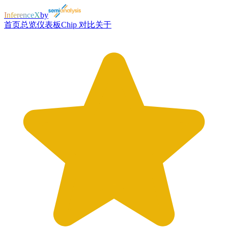
InferenceX
by
首页
总览
仪表板
Chip 对比
关于