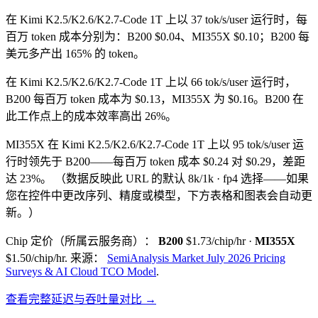
在 Kimi K2.5/K2.6/K2.7-Code 1T 上以 37 tok/s/user 运行时，每
百万 token 成本分别为：B200 $0.04、MI355X $0.10；B200 每
美元多产出 165% 的 token。
在 Kimi K2.5/K2.6/K2.7-Code 1T 上以 66 tok/s/user 运行时，
B200 每百万 token 成本为 $0.13，MI355X 为 $0.16。B200 在
此工作点上的成本效率高出 26%。
MI355X 在 Kimi K2.5/K2.6/K2.7-Code 1T 上以 95 tok/s/user 运
行时领先于 B200——每百万 token 成本 $0.24 对 $0.29，差距
达 23%。
（数据反映此 URL 的默认 8k/1k · fp4 选择——如果
您在控件中更改序列、精度或模型，下方表格和图表会自动更
新。）
Chip 定价（所属云服务商）：
B200
$1.73/chip/hr
·
MI355X
$1.50/chip/hr
.
来源：
SemiAnalysis Market July 2026 Pricing
Surveys & AI Cloud TCO Model
.
查看完整延迟与吞吐量对比 →