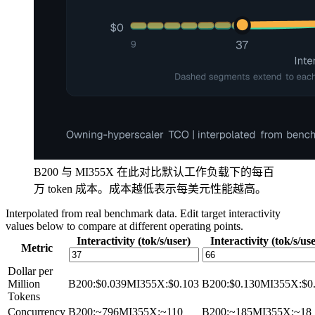
B200 与 MI355X 在此对比默认工作负载下的每百
万 token 成本。成本越低表示每美元性能越高。
Interpolated from real benchmark data. Edit target interactivity
values below to compare at different operating points.
Interactivity (tok/s/user)
Interactivity (tok/s/us
Metric
Dollar per
Million
B200
:
$0.039
MI355X
:
$0.103
B200
:
$0.130
MI355X
:
$0
Tokens
Concurrency
B200
:
~796
MI355X
:
~110
B200
:
~185
MI355X
:
~18