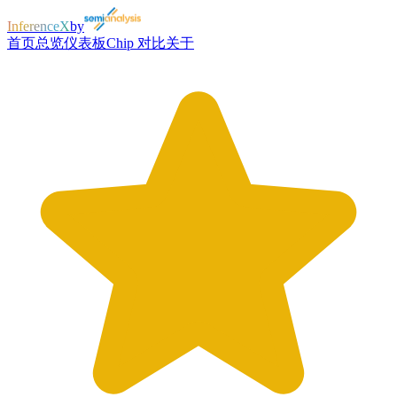
InferenceX
by
首页
总览
仪表板
Chip 对比
关于