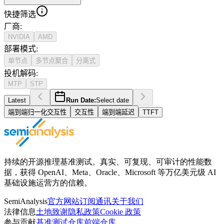
快捷筛选
厂商
:
NVIDIA
AMD
部署模式
:
单节点
多节点聚合
分离式
投机解码
:
MTP
STP
Latest
Run Date:
Select date
端到端归一化交互性
交互性
端到端延迟
TTFT
持续的开源推理基准测试。真实、可复现、可审计的性能数
据，获得 OpenAI、Meta、Oracle、Microsoft 等万亿美元级 AI
基础设施运营方的信赖。
SemiAnalysis
官方网站
订阅通讯
关于我们
法律信息
土地致谢
隐私政策
Cookie 政策
参与贡献
基准测试仓库
前端仓库