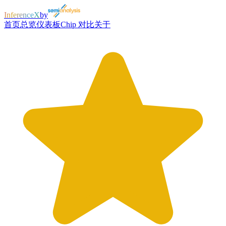
InferenceX
by
首页
总览
仪表板
Chip 对比
关于