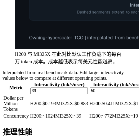
H200 与 MI325X 在此对比默认工作负载下的每百
万 token 成本。成本越低表示每美元性能越高。
Interpolated from real benchmark data. Edit target interactivity
values below to compare at different operating points.
Interactivity (tok/s/user)
Interactivity (tok/s/us
Metric
Dollar per
Million
H200
:
$0.193
MI325X
:
$0.883
H200
:
$0.411
MI325X
:
$1
Tokens
Concurrency
H200
:
~1024
MI325X
:
~39
H200
:
~772
MI325X
:
~19
推理性能