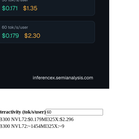
teractivity (tok/s/user)
B300 NVL72
:
$0.179
MI325X
:
$2.296
B300 NVL72
:
~1454
MI325X
:
~9