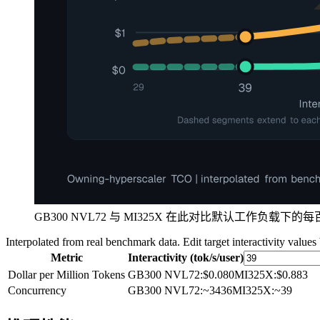
GB300 NVL72 与 MI325X 在此对比默认工作负载下
Interpolated from real benchmark data. Edit target interactivity values
Metric
Interactivity (tok/s/user)
Dollar per Million Tokens
GB300 NVL72
:
$0.080
MI325X
:
$0.883
Concurrency
GB300 NVL72
:
~3436
MI325X
:
~39