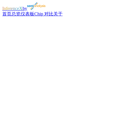
InferenceX
by
首页
总览
仪表板
Chip 对比
关于