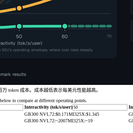
的每百万 token 成本。成本越低表示每美元性能越高。
 below to compare at different operating points.
Interactivity (tok/s/user)
In
GB300 NVL72
:
$0.171
MI325X
:
$1.345
G
GB300 NVL72
:
~2007
MI325X
:
~19
G