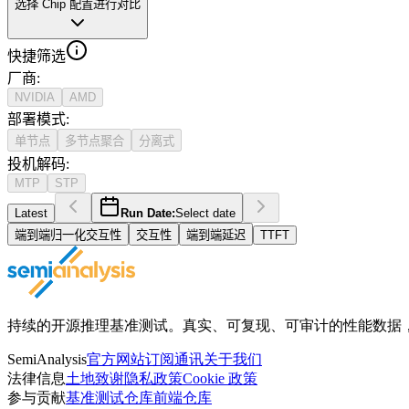
选择 Chip 配置进行对比
快捷筛选
厂商
:
NVIDIA
AMD
部署模式
:
单节点
多节点聚合
分离式
投机解码
:
MTP
STP
Latest
Run Date:
Select date
端到端归一化交互性
交互性
端到端延迟
TTFT
持续的开源推理基准测试。真实、可复现、可审计的性能数据，获得 Ope
SemiAnalysis
官方网站
订阅通讯
关于我们
法律信息
土地致谢
隐私政策
Cookie 政策
参与贡献
基准测试仓库
前端仓库