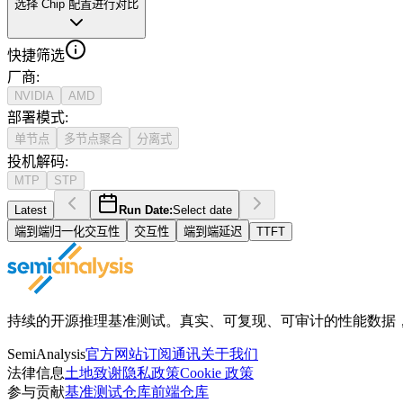
选择 Chip 配置进行对比
快捷筛选
厂商
:
NVIDIA
AMD
部署模式
:
单节点
多节点聚合
分离式
投机解码
:
MTP
STP
Latest
Run Date:
Select date
端到端归一化交互性
交互性
端到端延迟
TTFT
持续的开源推理基准测试。真实、可复现、可审计的性能数据，获得 Ope
SemiAnalysis
官方网站
订阅通讯
关于我们
法律信息
土地致谢
隐私政策
Cookie 政策
参与贡献
基准测试仓库
前端仓库