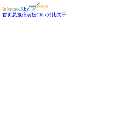
InferenceX
by
首页
总览
仪表板
Chip 对比
关于