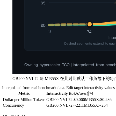
GB200 NVL72 与 MI355X 在此对比默认工作负载下
Interpolated from real benchmark data. Edit target interactivity values
Metric
Interactivity (tok/s/user)
Dollar per Million Tokens
GB200 NVL72
:
$0.066
MI355X
:
$0.236
Concurrency
GB200 NVL72
:
~2211
MI355X
:
~254