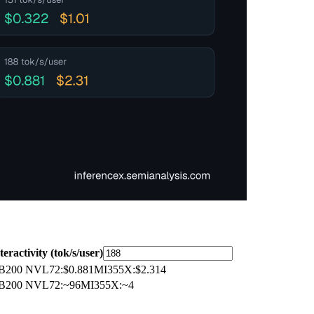
teractivity (tok/s/user)
B200 NVL72
:
$0.881
MI355X
:
$2.314
B200 NVL72
:
~96
MI355X
:
~4