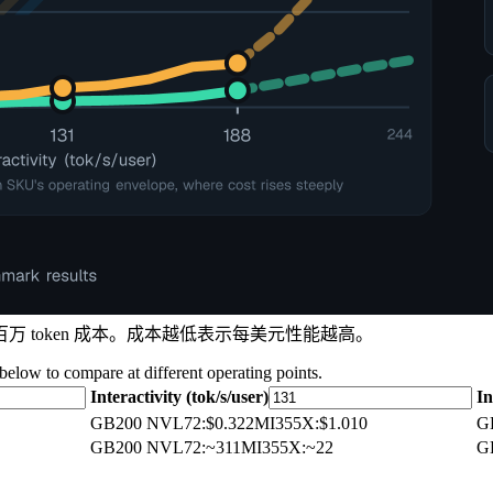
的每百万 token 成本。成本越低表示每美元性能越高。
 below to compare at different operating points.
Interactivity (tok/s/user)
In
GB200 NVL72
:
$0.322
MI355X
:
$1.010
G
GB200 NVL72
:
~311
MI355X
:
~22
G