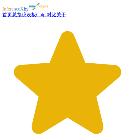
InferenceX
by
首页
总览
仪表板
Chip 对比
关于