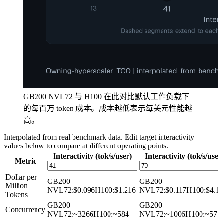
GB200 NVL72 与 H100 在此对比默认工作负载下
的每百万 token 成本。成本越低表示每美元性能越
高。
Interpolated from real benchmark data. Edit target interactivity
values below to compare at different operating points.
Interactivity (tok/s/user)
Interactivity (tok/s/use
Metric
Dollar per
GB200
GB200
Million
NVL72
:
$0.096
H100
:
$1.216
NVL72
:
$0.117
H100
:
$4.
Tokens
GB200
GB200
Concurrency
NVL72
:
~3266
H100
:
~584
NVL72
:
~1006
H100
:
~57