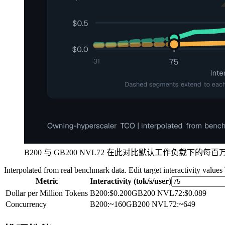
B200 与 GB200 NVL72 在此对比默认工作负载下的每
Interpolated from real benchmark data. Edit target interactivity values
Metric
Interactivity (tok/s/user)
Dollar per Million Tokens
B200
:
$0.200
GB200 NVL72
:
$0.089
Concurrency
B200
:
~160
GB200 NVL72
:
~649