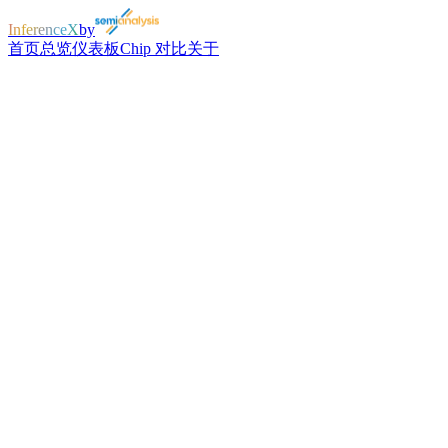
InferenceX
by
首页
总览
仪表板
Chip 对比
关于