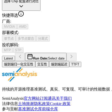
选择 Chip 配置进行对比
快捷筛选
厂商
:
NVIDIA
AMD
部署模式
:
单节点
多节点聚合
分离式
投机解码
:
MTP
STP
Latest
Run Date:
Select date
端到端归一化交互性
交互性
端到端延迟
TTFT
持续的开源推理基准测试。真实、可复现、可审计的性能数据，获得 Ope
SemiAnalysis
官方网站
订阅通讯
关于我们
法律信息
土地致谢
隐私政策
Cookie 政策
参与贡献
基准测试仓库
前端仓库