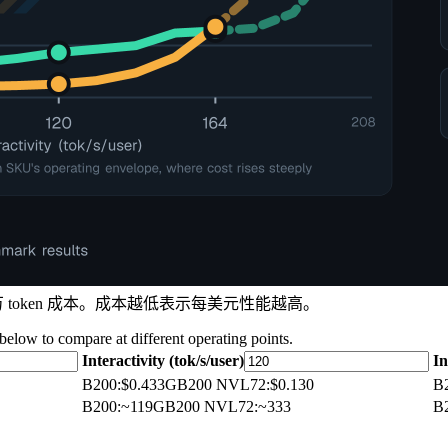
百万 token 成本。成本越低表示每美元性能越高。
 below to compare at different operating points.
Interactivity (tok/s/user)
In
B200
:
$0.433
GB200 NVL72
:
$0.130
B
B200
:
~119
GB200 NVL72
:
~333
B