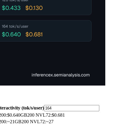
teractivity (tok/s/user)
200
:
$0.640
GB200 NVL72
:
$0.681
200
:
~21
GB200 NVL72
:
~27