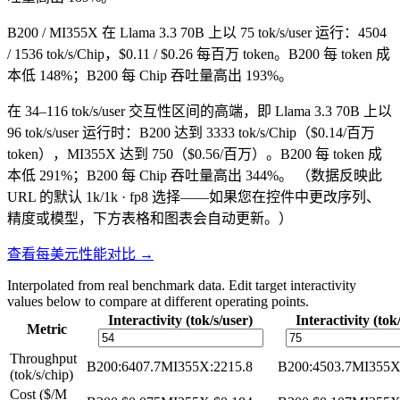
B200 / MI355X 在 Llama 3.3 70B 上以 75 tok/s/user 运行：4504
/ 1536 tok/s/Chip，$0.11 / $0.26 每百万 token。B200 每 token 成
本低 148%；B200 每 Chip 吞吐量高出 193%。
在 34–116 tok/s/user 交互性区间的高端，即 Llama 3.3 70B 上以
96 tok/s/user 运行时：B200 达到 3333 tok/s/Chip（$0.14/百万
token），MI355X 达到 750（$0.56/百万）。B200 每 token 成
本低 291%；B200 每 Chip 吞吐量高出 344%。
（数据反映此
URL 的默认 1k/1k · fp8 选择——如果您在控件中更改序列、
精度或模型，下方表格和图表会自动更新。）
查看每美元性能对比 →
Interpolated from real benchmark data. Edit target interactivity
values below to compare at different operating points.
Interactivity (tok/s/user)
Interactivity (tok
Metric
Throughput
B200
:
6407.7
MI355X
:
2215.8
B200
:
4503.7
MI355
(tok/s/chip)
Cost ($/M