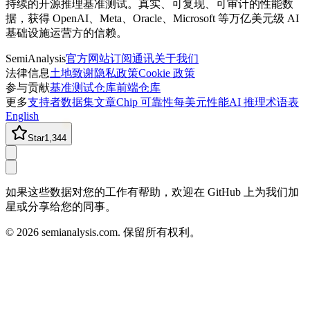
持续的开源推理基准测试。真实、可复现、可审计的性能数
据，获得 OpenAI、Meta、Oracle、Microsoft 等万亿美元级 AI
基础设施运营方的信赖。
SemiAnalysis
官方网站
订阅通讯
关于我们
法律信息
土地致谢
隐私政策
Cookie 政策
参与贡献
基准测试仓库
前端仓库
更多
支持者
数据集
文章
Chip 可靠性
每美元性能
AI 推理术语表
English
Star
1,344
如果这些数据对您的工作有帮助，欢迎在 GitHub 上为我们加
星或分享给您的同事。
©
2026
semianalysis.com.
保留所有权利。