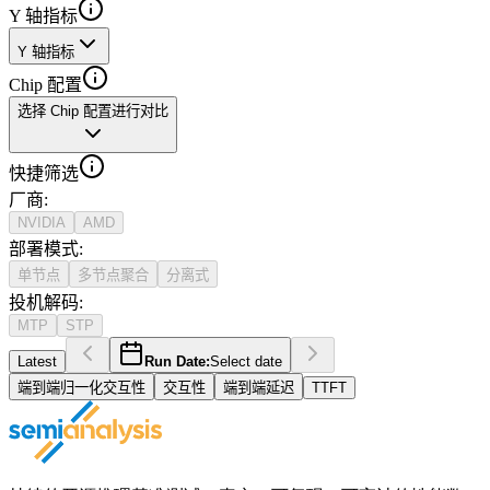
Y 轴指标
Y 轴指标
Chip 配置
选择 Chip 配置进行对比
快捷筛选
厂商
:
NVIDIA
AMD
部署模式
:
单节点
多节点聚合
分离式
投机解码
:
MTP
STP
Latest
Run Date:
Select date
端到端归一化交互性
交互性
端到端延迟
TTFT