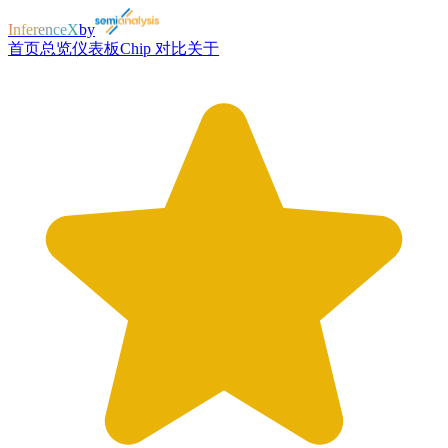
InferenceX
by
首页
总览
仪表板
Chip 对比
关于