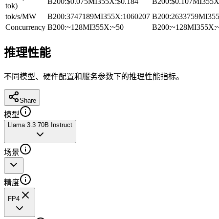
B200
:
$0.075
MI355X
:
$0.184
B200
:
$0.107
MI355
tok)
tok/s/MW
B200
:
3747189
MI355X
:
1060207
B200
:
2633759
MI35
Concurrency
B200
:
~128
MI355X
:
~50
B200
:
~128
MI355X
:
推理性能
不同模型、硬件配置和服务参数下的推理性能指标。
Share
模型
Llama 3.3 70B Instruct
场景
精度
FP4