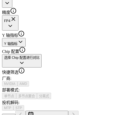
精度
FP4
Y 轴指标
Y 轴指标
Chip 配置
选择 Chip 配置进行对比
快捷筛选
厂商
:
NVIDIA
AMD
部署模式
:
单节点
多节点聚合
分离式
投机解码
:
MTP
STP