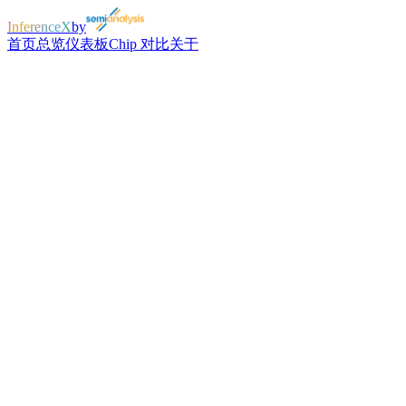
InferenceX
by
首页
总览
仪表板
Chip 对比
关于