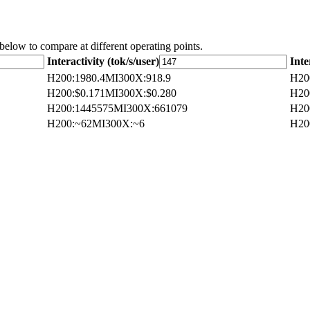
 below to compare at different operating points.
Interactivity (tok/s/user)
Inte
H200
:
1980.4
MI300X
:
918.9
H20
H200
:
$0.171
MI300X
:
$0.280
H20
H200
:
1445575
MI300X
:
661079
H20
H200
:
~62
MI300X
:
~6
H20