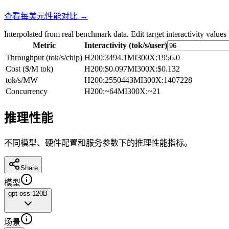
查看每美元性能对比 →
Interpolated from real benchmark data. Edit target interactivity values
Metric
Interactivity (tok/s/user)
Throughput (tok/s/chip)
H200
:
3494.1
MI300X
:
1956.0
Cost ($/M tok)
H200
:
$0.097
MI300X
:
$0.132
tok/s/MW
H200
:
2550443
MI300X
:
1407228
Concurrency
H200
:
~64
MI300X
:
~21
推理性能
不同模型、硬件配置和服务参数下的推理性能指标。
Share
模型
gpt-oss 120B
场景