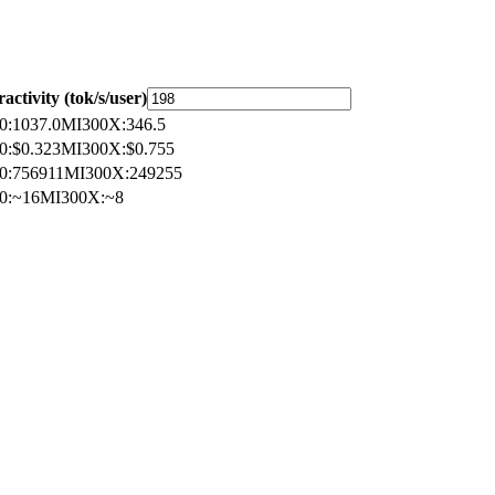
ractivity (tok/s/user)
0
:
1037.0
MI300X
:
346.5
0
:
$0.323
MI300X
:
$0.755
0
:
756911
MI300X
:
249255
0
:
~16
MI300X
:
~8