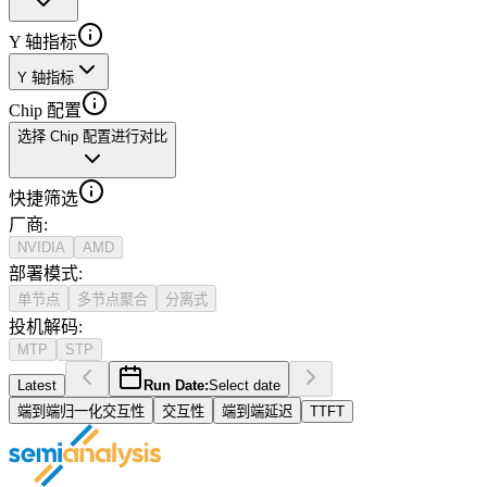
Y 轴指标
Y 轴指标
Chip 配置
选择 Chip 配置进行对比
快捷筛选
厂商
:
NVIDIA
AMD
部署模式
:
单节点
多节点聚合
分离式
投机解码
:
MTP
STP
Latest
Run Date:
Select date
端到端归一化交互性
交互性
端到端延迟
TTFT