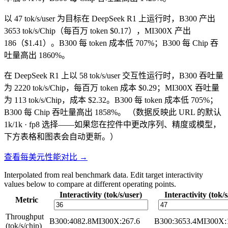
以 47 tok/s/user 为目标在 DeepSeek R1 上运行时，B300 产出
3653 tok/s/Chip（每百万 token $0.17），MI300X 产出
186（$1.41）。B300 每 token 成本低 707%；B300 每 Chip 吞
吐量高出 1860%。
在 DeepSeek R1 上以 58 tok/s/user 交互性运行时，B300 吞吐量
为 2220 tok/s/Chip，每百万 token 成本 $0.29；MI300X 吞吐量
为 113 tok/s/Chip，成本 $2.32。B300 每 token 成本低 705%；
B300 每 Chip 吞吐量高出 1858%。
（数据反映此 URL 的默认
1k/1k · fp8 选择——如果您在控件中更改序列、精度或模型，
下方表格和图表会自动更新。）
查看每美元性能对比 →
Interpolated from real benchmark data. Edit target interactivity
values below to compare at different operating points.
Interactivity (tok/s/user)
Interactivity (tok/s
Metric
Throughput
B300
:
4082.8
MI300X
:
267.6
B300
:
3653.4
MI300X
:
(tok/s/chip)