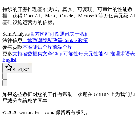
持续的开源推理基准测试。真实、可复现、可审计的性能数
据，获得 OpenAI、Meta、Oracle、Microsoft 等万亿美元级 AI
基础设施运营方的信赖。
SemiAnalysis
官方网站
订阅通讯
关于我们
法律信息
土地致谢
隐私政策
Cookie 政策
参与贡献
基准测试仓库
前端仓库
更多
支持者
数据集
文章
Chip 可靠性
每美元性能
AI 推理术语表
English
Star
1,321
如果这些数据对您的工作有帮助，欢迎在 GitHub 上为我们加
星或分享给您的同事。
©
2026
semianalysis.com.
保留所有权利。