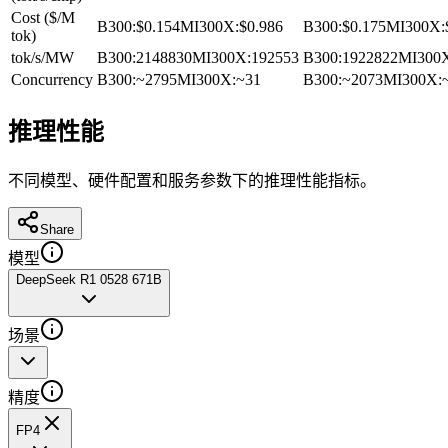
Cost ($/M
B300
:
$0.154
MI300X
:
$0.986
B300
:
$0.175
MI300X
:
tok)
tok/s/MW
B300
:
2148830
MI300X
:
192553
B300
:
1922822
MI300
Concurrency
B300
:
~2795
MI300X
:
~31
B300
:
~2073
MI300X
:
推理性能
不同模型、硬件配置和服务参数下的推理性能指标。
Share
模型
DeepSeek R1 0528 671B
场景
精度
FP4