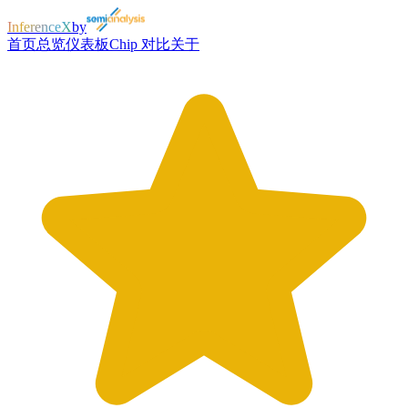
InferenceX
by
首页
总览
仪表板
Chip 对比
关于