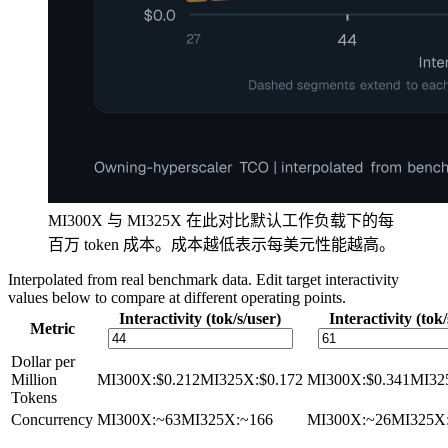
MI300X 与 MI325X 在此对比默认工作负载下的每
百万 token 成本。成本越低表示每美元性能越高。
Interpolated from real benchmark data. Edit target interactivity
values below to compare at different operating points.
Interactivity (tok/s/user)
Interactivity (tok/
Metric
Dollar per
Million
MI300X
:
$0.212
MI325X
:
$0.172
MI300X
:
$0.341
MI32
Tokens
Concurrency
MI300X
:
~63
MI325X
:
~166
MI300X
:
~26
MI325X