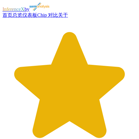
InferenceX
by
首页
总览
仪表板
Chip 对比
关于