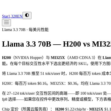
Star
1,328
EN
Llama 3.3 70B
·
每美元性能
Llama 3.3 70B — H200 vs MI3
H200
（
NVIDIA
Hopper
）与
MI325X
（
AMD
CDNA 3
）在
Llam
能。在每个目标交互性水平下选出更经济的 SKU。使用下方
将 Llama 3.3 70B 推至 51 tok/s/user 时，H200 每百万 token 
H200：每百万 token $0.16。MI325X：$0.36。均在 Llama 3.3 70
在 27–124 tok/s/user 交互性区间的高端——即 100 tok/s/user 处
fp8 选择——如果您在控件中更改序列、精度或模型，下方表
Chip 定价（所属云服务商）：
H200
$1.22/chip/hr
·
MI325X
$1.1