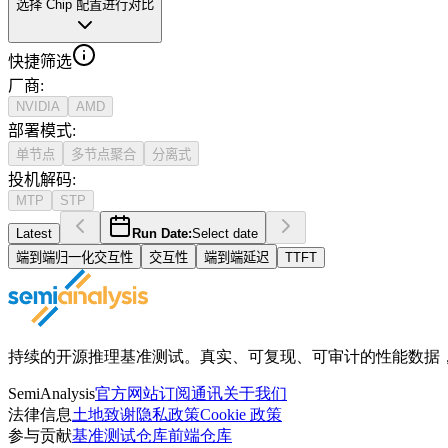
选择 Chip 配置进行对比
快捷筛选
厂商
:
NVIDIA
AMD
部署模式
:
单节点
多节点聚合
分离式
投机解码
:
MTP
STP
Latest
Run Date:
Select date
端到端归一化交互性
交互性
端到端延迟
TTFT
持续的开源推理基准测试。真实、可复现、可审计的性能数据，获得 Ope
SemiAnalysis
官方网站
订阅通讯
关于我们
法律信息
土地致谢
隐私政策
Cookie 政策
参与贡献
基准测试仓库
前端仓库