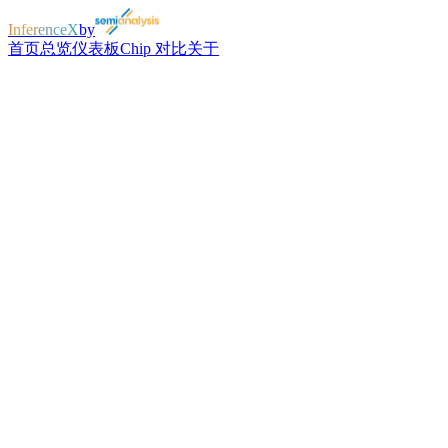
InferenceX
by
首页
总览
仪表板
Chip 对比
关于