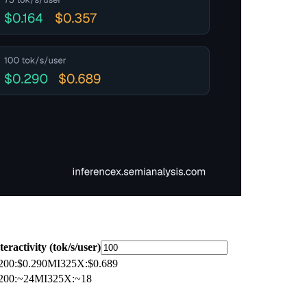
teractivity (tok/s/user)
200
:
$0.290
MI325X
:
$0.689
200
:
~24
MI325X
:
~18