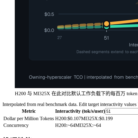
H200 与 MI325X 在此对比默认工作负载下的每百万 t
Interpolated from real benchmark data. Edit target interactivity values
Metric
Interactivity (tok/s/user)
Dollar per Million Tokens
H200
:
$0.107
MI325X
:
$0.199
Concurrency
H200
:
~64
MI325X
:
~64