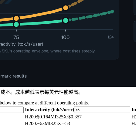
oken 成本。成本越低表示每美元性能越高。
 below to compare at different operating points.
Interactivity (tok/s/user)
In
H200
:
$0.164
MI325X
:
$0.357
H
H200
:
~63
MI325X
:
~53
H