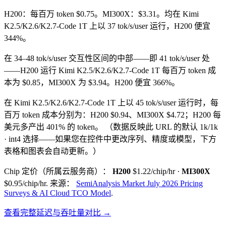
H200：每百万 token $0.75。MI300X：$3.31。均在 Kimi
K2.5/K2.6/K2.7-Code 1T 上以 37 tok/s/user 运行，H200 便宜
344%。
在 34–48 tok/s/user 交互性区间的中部——即 41 tok/s/user 处
——H200 运行 Kimi K2.5/K2.6/K2.7-Code 1T 每百万 token 成
本为 $0.85，MI300X 为 $3.94。H200 便宜 366%。
在 Kimi K2.5/K2.6/K2.7-Code 1T 上以 45 tok/s/user 运行时，每
百万 token 成本分别为：H200 $0.94、MI300X $4.72；H200 每
美元多产出 401% 的 token。
（数据反映此 URL 的默认 1k/1k
· int4 选择——如果您在控件中更改序列、精度或模型，下方
表格和图表会自动更新。）
Chip 定价（所属云服务商）：
H200
$1.22/chip/hr
·
MI300X
$0.95/chip/hr
.
来源：
SemiAnalysis Market July 2026 Pricing
Surveys & AI Cloud TCO Model
.
查看完整延迟与吞吐量对比 →