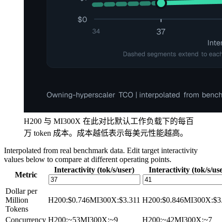
H200 与 MI300X 在此对比默认工作负载下的每百
万 token 成本。成本越低表示每美元性能越高。
Interpolated from real benchmark data. Edit target interactivity
values below to compare at different operating points.
Interactivity (tok/s/user)
Interactivity (tok/s/us
Metric
Dollar per
Million
H200
:
$0.746
MI300X
:
$3.311
H200
:
$0.846
MI300X
:
$3
Tokens
Concurrency
H200
:
~53
MI300X
:
~9
H200
:
~42
MI300X
:
~7