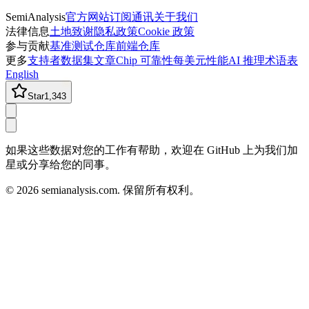
SemiAnalysis
官方网站
订阅通讯
关于我们
法律信息
土地致谢
隐私政策
Cookie 政策
参与贡献
基准测试仓库
前端仓库
更多
支持者
数据集
文章
Chip 可靠性
每美元性能
AI 推理术语表
English
Star
1,343
如果这些数据对您的工作有帮助，欢迎在 GitHub 上为我们加
星或分享给您的同事。
©
2026
semianalysis.com.
保留所有权利。