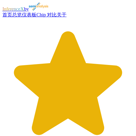
InferenceX
by
首页
总览
仪表板
Chip 对比
关于