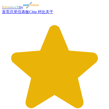
InferenceX
by
首页
总览
仪表板
Chip 对比
关于