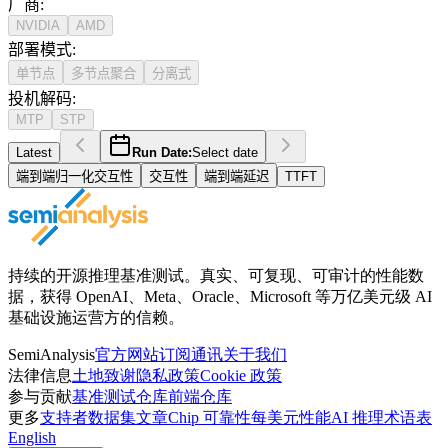
厂商
:
NVIDIA
AMD
部署模式
:
单节点
多节点聚合
分离式
投机解码
:
MTP
STP
Latest
Run Date:
Select date
端到端归一化交互性
交互性
端到端延迟
TTFT
持续的开源推理基准测试。真实、可复现、可审计的性能数
据，获得 OpenAI、Meta、Oracle、Microsoft 等万亿美元级 AI
基础设施运营方的信赖。
SemiAnalysis
官方网站
订阅通讯
关于我们
法律信息
土地致谢
隐私政策
Cookie 政策
参与贡献
基准测试仓库
前端仓库
更多
支持者
数据集
文章
Chip 可靠性
每美元性能
AI 推理术语表
English