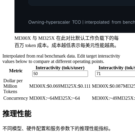
MI300X 与 MI325X 在此对比默认工作负载下的每
百万 token 成本。成本越低表示每美元性能越高。
Interpolated from real benchmark data. Edit target interactivity
values below to compare at different operating points.
Interactivity (tok/s/user)
Interactivity (tok/
Metric
Dollar per
Million
MI300X
:
$0.069
MI325X
:
$0.111
MI300X
:
$0.087
MI32
Tokens
Concurrency
MI300X
:
~64
MI325X
:
~64
MI300X
:
~49
MI325X
:
推理性能
不同模型、硬件配置和服务参数下的推理性能指标。